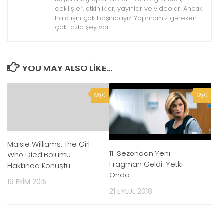
çekilişler, etkinlikler, yayınlar ve videolar. Ancak
hala işin çok başındayız. Yapmamız gereken
çok fazla şey var.
YOU MAY ALSO LIKE...
0
0
Maisie Williams, The Girl
11. Sezondan Yeni
Who Died Bölümü
Fragman Geldi. Yetki
Hakkında Konuştu
Onda
19 EKIM 2015
21 EYLÜL 2018