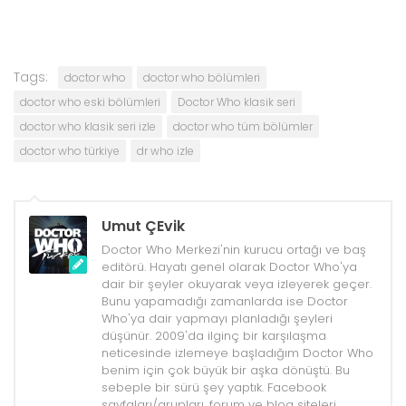
Tags:
doctor who
doctor who bölümleri
doctor who eski bölümleri
Doctor Who klasik seri
doctor who klasik seri izle
doctor who tüm bölümler
doctor who türkiye
dr who izle
Umut ÇEvik
Doctor Who Merkezi'nin kurucu ortağı ve baş
editörü. Hayatı genel olarak Doctor Who'ya
dair bir şeyler okuyarak veya izleyerek geçer.
Bunu yapamadığı zamanlarda ise Doctor
Who'ya dair yapmayı planladığı şeyleri
düşünür. 2009'da ilginç bir karşılaşma
neticesinde izlemeye başladığım Doctor Who
benim için çok büyük bir aşka dönüştü. Bu
sebeple bir sürü şey yaptık. Facebook
sayfaları/grupları, forum ve blog siteleri,