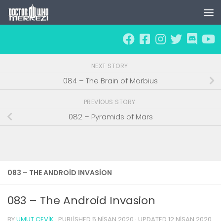
Skip to content
NEXT STORY
084 – The Brain of Morbius
PREVIOUS STORY
082 – Pyramids of Mars
083 – THE ANDROID INVASION
083 – The Android Invasion
BY
UMUT ÇEVIK
· PUBLISHED
5 NISAN 2020
· UPDATED
12 NISAN 2020