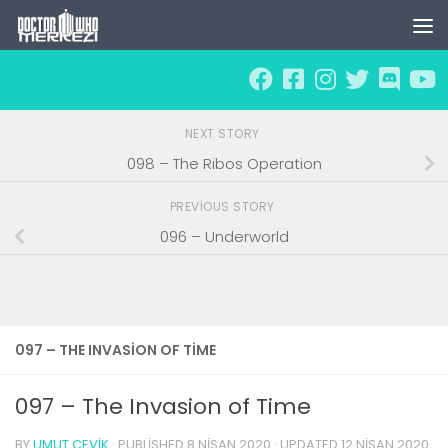
Skip to content
NEXT STORY
098 – The Ribos Operation
PREVIOUS STORY
096 – Underworld
097 – THE INVASION OF TIME
097 – The Invasion of Time
BY
UMUT ÇEVIK
· PUBLISHED
8 NISAN 2020
· UPDATED
12 NISAN 2020