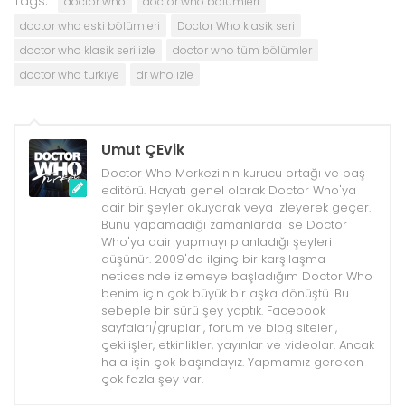
Tags:
doctor who
doctor who bölümleri
doctor who eski bölümleri
Doctor Who klasik seri
doctor who klasik seri izle
doctor who tüm bölümler
doctor who türkiye
dr who izle
Umut ÇEvik
Doctor Who Merkezi'nin kurucu ortağı ve baş
editörü. Hayatı genel olarak Doctor Who'ya
dair bir şeyler okuyarak veya izleyerek geçer.
Bunu yapamadığı zamanlarda ise Doctor
Who'ya dair yapmayı planladığı şeyleri
düşünür. 2009'da ilginç bir karşılaşma
neticesinde izlemeye başladığım Doctor Who
benim için çok büyük bir aşka dönüştü. Bu
sebeple bir sürü şey yaptık. Facebook
sayfaları/grupları, forum ve blog siteleri,
çekilişler, etkinlikler, yayınlar ve videolar. Ancak
hala işin çok başındayız. Yapmamız gereken
çok fazla şey var.