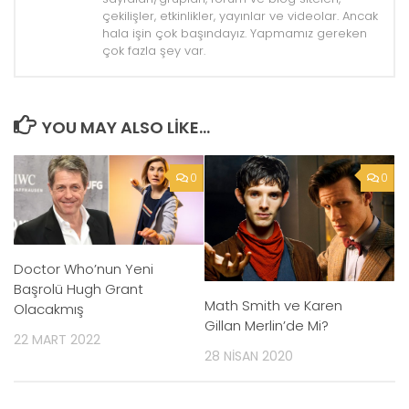
çekilişler, etkinlikler, yayınlar ve videolar. Ancak
hala işin çok başındayız. Yapmamız gereken
çok fazla şey var.
YOU MAY ALSO LIKE...
0
0
Doctor Who’nun Yeni
Başrolü Hugh Grant
Math Smith ve Karen
Olacakmış
Gillan Merlin’de Mi?
22 MART 2022
28 NISAN 2020