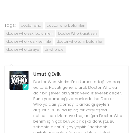
Tags:
doctor who
doctor who bölümleri
doctor who eski bölümleri
Doctor Who klasik seri
doctor who klasik seri izle
doctor who tüm bölümler
doctor who türkiye
dr who izle
Umut ÇEvik
Doctor Who Merkezi'nin kurucu ortağı ve baş
editörü. Hayatı genel olarak Doctor Who'ya
dair bir şeyler okuyarak veya izleyerek geçer.
Bunu yapamadığı zamanlarda ise Doctor
Who'ya dair yapmayı planladığı şeyleri
düşünür. 2009'da ilginç bir karşılaşma
neticesinde izlemeye başladığım Doctor Who
benim için çok büyük bir aşka dönüştü. Bu
sebeple bir sürü şey yaptık. Facebook
sayfaları/grupları, forum ve blog siteleri,