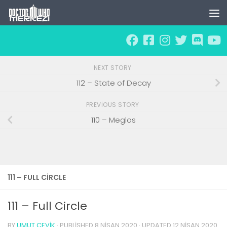
Skip to content
NEXT STORY
112 – State of Decay
PREVIOUS STORY
110 – Meglos
111 – FULL CIRCLE
111 – Full Circle
BY
UMUT ÇEVIK
· PUBLISHED
8 NISAN 2020
· UPDATED
12 NISAN 2020