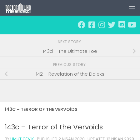
Skip to content
NEXT STORY
143d – The Ultimate Foe
PREVIOUS STORY
142 – Revelation of the Daleks
143C – TERROR OF THE VERVOIDS
143c – Terror of the Vervoids
BY
UMUT ÇEVIK
· PUBLISHED
2 NISAN 2020
· UPDATED
12 NISAN 2020