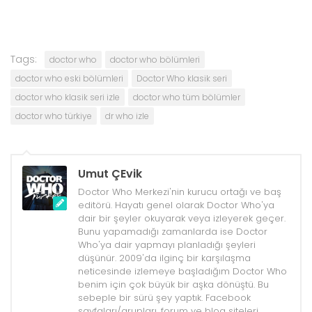
Tags:
doctor who
doctor who bölümleri
doctor who eski bölümleri
Doctor Who klasik seri
doctor who klasik seri izle
doctor who tüm bölümler
doctor who türkiye
dr who izle
Umut ÇEvik
Doctor Who Merkezi'nin kurucu ortağı ve baş
editörü. Hayatı genel olarak Doctor Who'ya
dair bir şeyler okuyarak veya izleyerek geçer.
Bunu yapamadığı zamanlarda ise Doctor
Who'ya dair yapmayı planladığı şeyleri
düşünür. 2009'da ilginç bir karşılaşma
neticesinde izlemeye başladığım Doctor Who
benim için çok büyük bir aşka dönüştü. Bu
sebeple bir sürü şey yaptık. Facebook
sayfaları/grupları, forum ve blog siteleri,