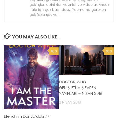
çekilişler, etkinlikler, yayınlar ve videolar. Ancak
hala işin çok başındayız. Yapmamız gereken
çok fazla şey var.
YOU MAY ALSO LIKE...
0
0
DOCTOR WHO
GENİŞLETİLMİŞ EVREN
YAYINLARI – NİSAN 2018
2 NISAN 2018
Efendi’nin Dünya’daki 77