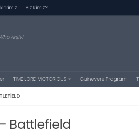
iklerimiz
Biz Kimiz?
Who Arşivi
er
TIME LORD VICTORIOUS
Guinevere Programı
T
TLEFIELD
– Battlefield