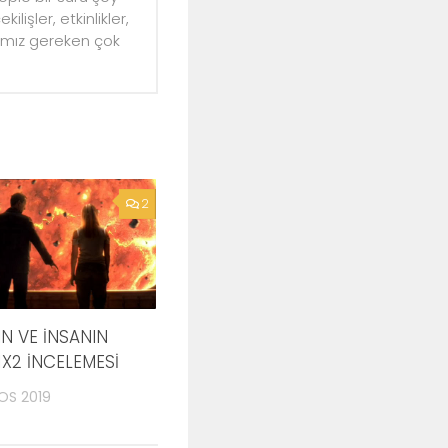
lişler, etkinlikler,
mamız gereken çok
2
N VE İNSANIN
1X2 İNCELEMESİ
OS 2019