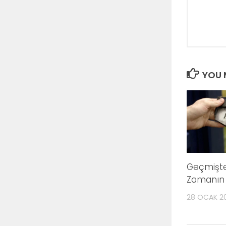
YOU M
Geçmişte
Zamanın 
28 OCAK 2