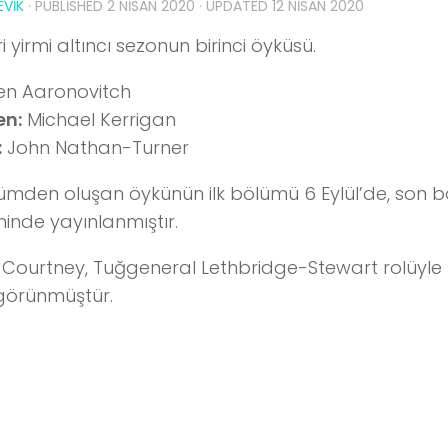
VIK
· PUBLISHED
2 NISAN 2020
· UPDATED
12 NISAN 2020
ri yirmi altıncı sezonun birinci öyküsü.
n Aaronovitch
n:
Michael Kerrigan
:
John Nathan-Turner
ümden oluşan öykünün ilk bölümü 6 Eylül’de, son b
hinde yayınlanmıştır.
 Courtney, Tuğgeneral Lethbridge-Stewart rolüyl
görünmüştür.