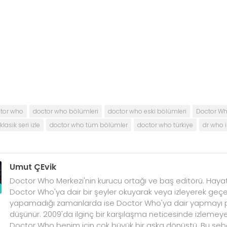
tor who
doctor who bölümleri
doctor who eski bölümleri
Doctor Who
lasik seri izle
doctor who tüm bölümler
doctor who türkiye
dr who i
Umut ÇEvik
Doctor Who Merkezi'nin kurucu ortağı ve baş editörü. Hayat
Doctor Who'ya dair bir şeyler okuyarak veya izleyerek geçe
yapamadığı zamanlarda ise Doctor Who'ya dair yapmayı pl
düşünür. 2009'da ilginç bir karşılaşma neticesinde izleme
Doctor Who benim için çok büyük bir aşka dönüştü. Bu sebe