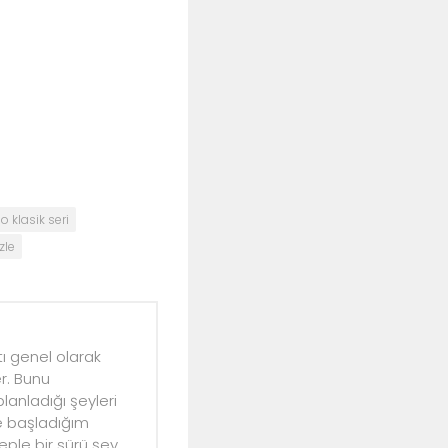
 klasik seri
zle
ı genel olarak
r. Bunu
anladığı şeyleri
ye başladığım
ple bir sürü şey