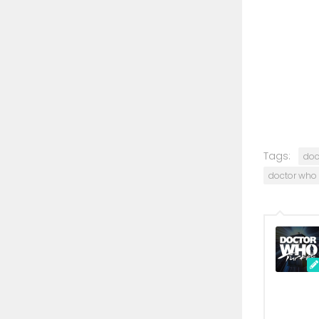
Tags:
doc
doctor who k