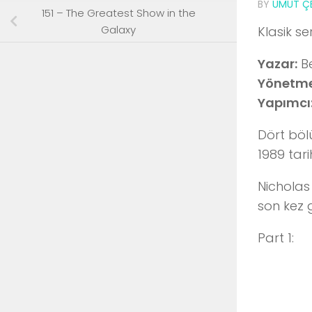
BY
UMUT ÇE
151 – The Greatest Show in the
Galaxy
Klasik se
Yazar:
Be
Yönetme
Yapımcı
Dört böl
1989 tari
Nicholas
son kez 
Part 1: