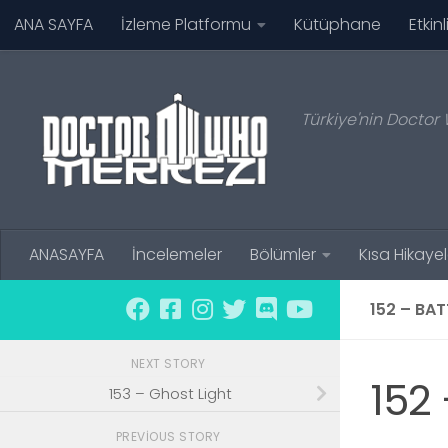
ANA SAYFA
İzleme Platformu
Kütüphane
Etkinl
Skip to content
Türkiye'nin Doctor 
ANASAYFA
İncelemeler
Bölümler
Kısa Hikayel
152 – BAT
NEXT STORY
152 
153 – Ghost Light
PREVIOUS STORY