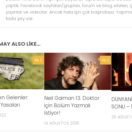
yaptık. Facebook sayfaları/grupları, forum ve blog siteleri, çeki
yayınlar ve videolar. Ancak hala işin çok başındayız. Yap
fazla şey var.
AY ALSO LIKE...
2
2
n Gelenler:
Neil Gaiman 13. Doktor
DÜNYANI
Yasaları
için Bölüm Yazmak
SONU – 
İstiyor!
022
26 AĞUST
14 AĞUSTOS 2018