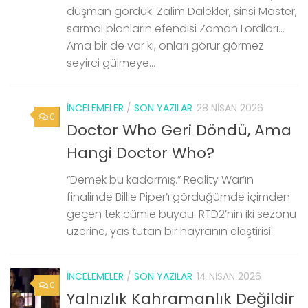
düşman gördük. Zalim Dalekler, sinsi Master,
sarmal planların efendisi Zaman Lordları…
Ama bir de var ki, onları görür görmez
seyirci gülmeye...
İNCELEMELER
/
SON YAZILAR
28 NISAN 2026
0
Doctor Who Geri Döndü, Ama
Hangi Doctor Who?
“Demek bu kadarmış.” Reality War’ın
finalinde Billie Piper’ı gördüğümde içimden
geçen tek cümle buydu. RTD2’nin iki sezonu
üzerine, yas tutan bir hayranın eleştirisi.
İNCELEMELER
/
SON YAZILAR
14 NISAN 2026
0
Yalnızlık Kahramanlık Değildir