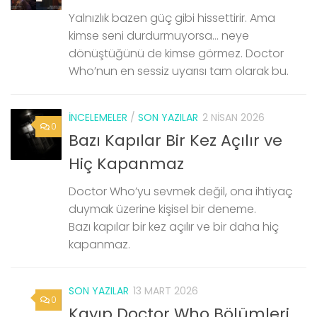
Yalnızlık bazen güç gibi hissettirir. Ama
kimse seni durdurmuyorsa… neye
dönüştüğünü de kimse görmez. Doctor
Who’nun en sessiz uyarısı tam olarak bu.
İNCELEMELER
/
SON YAZILAR
2 NISAN 2026
0
Bazı Kapılar Bir Kez Açılır ve
Hiç Kapanmaz
Doctor Who’yu sevmek değil, ona ihtiyaç
duymak üzerine kişisel bir deneme.
Bazı kapılar bir kez açılır ve bir daha hiç
kapanmaz.
SON YAZILAR
13 MART 2026
0
Kayıp Doctor Who Bölümleri