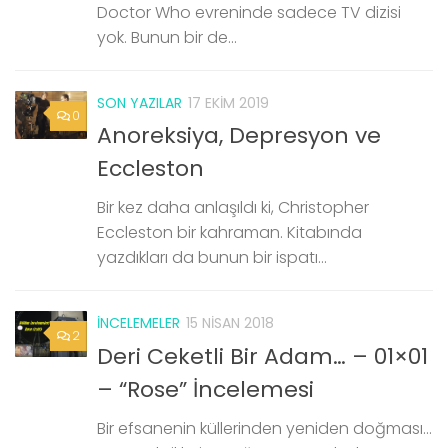
Doctor Who evreninde sadece TV dizisi
yok. Bunun bir de...
SON YAZILAR
17 EKIM 2019
0
Anoreksiya, Depresyon ve
Eccleston
Bir kez daha anlaşıldı ki, Christopher
Eccleston bir kahraman. Kitabında
yazdıkları da bunun bir ispatı…
İNCELEMELER
15 NISAN 2018
2
Deri Ceketli Bir Adam… – 01×01
– “Rose” İncelemesi
Bir efsanenin küllerinden yeniden doğması…