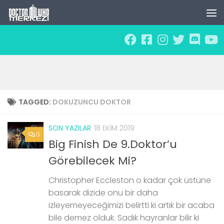
Skip to content
TAGGED:
DOKUZUNCU DOKTOR
SON YAZILAR
18 EKIM 2019
0
Big Finish De 9.Doktor’u
Görebilecek Mi?
Christopher Eccleston o kadar çok üstüne
basarak dizide onu bir daha
izleyemeyeceğimizi belirtti ki artık bir acaba
bile demez olduk. Sadık hayranlar bilir ki