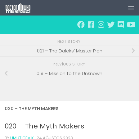
Skip to content
NEXT STORY
021 – The Daleks’ Master Plan
PREVIOUS STORY
019 – Mission to the Unknown
020 – THE MYTH MAKERS
020 – The Myth Makers
BY
UMUT ÇEVIK
·
24 AĞUSTOS 2023