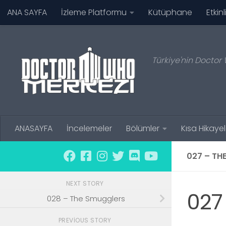
ANA SAYFA
İzleme Platformu
Kütüphane
Etkinl
Skip to content
Türkiye'nin Doctor 
ANASAYFA
İncelemeler
Bölümler
Kısa Hikayel
027 – TH
NEXT STORY
027
028 – The Smugglers
PREVIOUS STORY