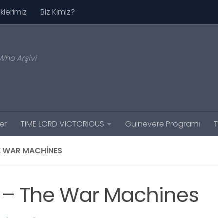
iklerimiz
Biz Kimiz?
Who Arşivi
er
TIME LORD VICTORIOUS
Guinevere Programı
T
E WAR MACHINES
 – The War Machines