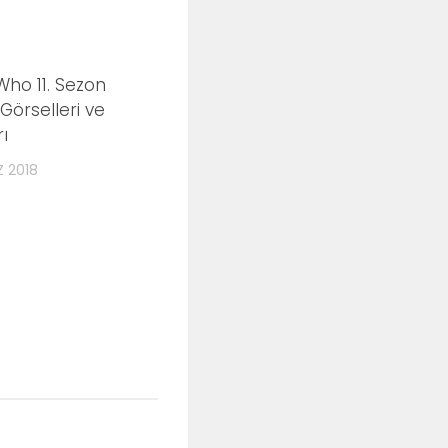
ho 11. Sezon
0
Görselleri ve
ı
 2018