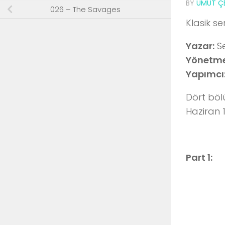
BY
UMUT ÇE
026 – The Savages
Klasik s
Yazar:
Se
Yönetme
Yapımcı
Dört böl
Haziran 
Part 1: