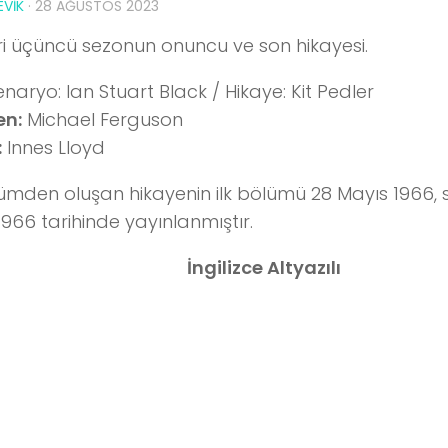
VIK
·
28 AĞUSTOS 2023
eri üçüncü sezonun onuncu ve son hikayesi.
naryo: Ian Stuart Black / Hikaye: Kit Pedler
n:
Michael Ferguson
:
Innes Lloyd
ümden oluşan hikayenin ilk bölümü 28 Mayıs 1966,
1966 tarihinde yayınlanmıştır.
İngilizce Altyazılı