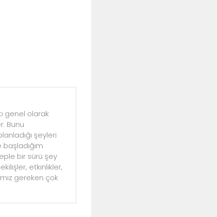
ı genel olarak
r. Bunu
anladığı şeyleri
ye başladığım
ple bir sürü şey
lişler, etkinlikler,
mamız gereken çok