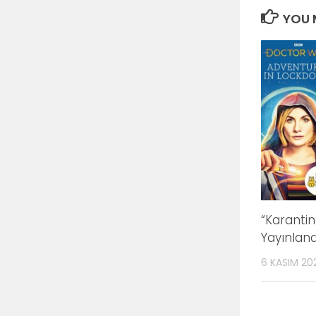
YOU M
“Karantin
Yayınland
6 KASIM 20