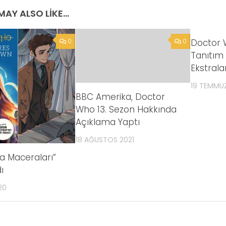
AY ALSO LIKE...
0
0
Doctor W
Tanıtım 
Ekstralar
19 TEMMUZ
BBC Amerika, Doctor
Who 13. Sezon Hakkında
Açıklama Yaptı
18 AĞUSTOS 2021
a Maceraları”
ı
20