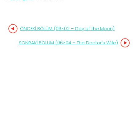
ÖNCEKİ BÖLÜM (06×02 – Day of the Moon)
SONRAKİ BÖLÜM (06×04 – The Doctor’s Wife)