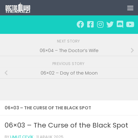
Skip to content
NEXT STORY
06×04 – The Doctor’s Wife
PREVIOUS STORY
06×02 – Day of the Moon
06×03 – THE CURSE OF THE BLACK SPOT
06×03 – The Curse of the Black Spot
BY
UMUT ÇEVIK
·
11 ARALIK 2025