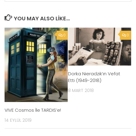
YOU MAY ALSO LIKE...
0
0
Dorka Nieradzik’ın Vefat
Etti (1949-2018)
8 MART 2018
VIVE Cosmos İle TARDIS’e!
14 EYLÜL 2019