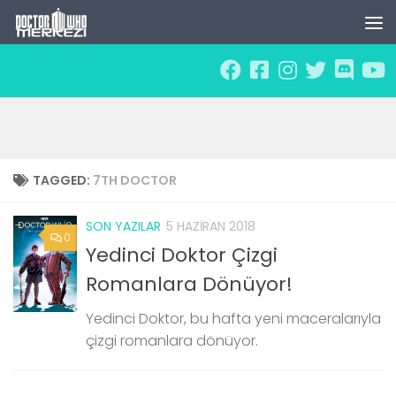
Skip to content
TAGGED:
7TH DOCTOR
SON YAZILAR
5 HAZIRAN 2018
0
Yedinci Doktor Çizgi
Romanlara Dönüyor!
Yedinci Doktor, bu hafta yeni maceralarıyla
çizgi romanlara dönüyor.