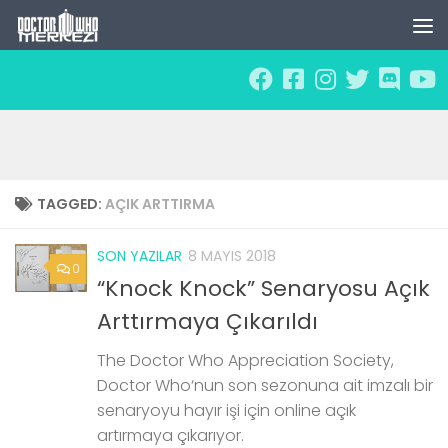
Skip to content
TAGGED:
AÇIK ARTTIRMA
SON YAZILAR
8 MAYIS 2018
0
“Knock Knock” Senaryosu Açık
Arttırmaya Çıkarıldı
The Doctor Who Appreciation Society,
Doctor Who‘nun son sezonuna ait imzalı bir
senaryoyu hayır işi için online açık
artırmaya çıkarıyor.