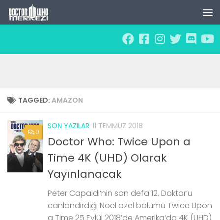
Skip to content
TAGGED:
AMAZON
SON YAZILAR
11 TEMMUZ 2018
0
Doctor Who: Twice Upon a
Time 4K (UHD) Olarak
Yayınlanacak
Peter Capaldi‘nin son defa 12. Doktor‘u
canlandırdığı Noel özel bölümü Twice Upon
a Time 25 Eylül 2018’de Amerika‘da 4K (UHD)