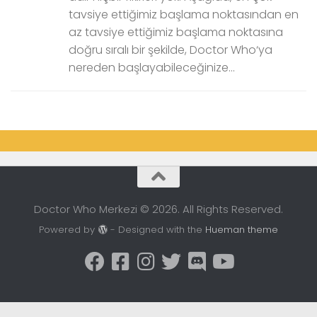
tavsiye ettiğimiz başlama noktasından en
az tavsiye ettiğimiz başlama noktasına
doğru sıralı bir şekilde, Doctor Who‘ya
nereden başlayabileceğinize...
Doctor Who Merkezi © 2026. All Rights Reserved.
Powered by
- Designed with the
Hueman theme