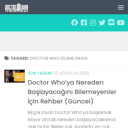
Skip to content
TAGGED:
DOCTOR WHO IZLEME SIRASI
SON YAZILAR
22 AĞUSTOS 2020
0
Doctor Who’ya Nereden
Başlayacağını Bilemeyenler
İçin Rehber (Güncel)
Birçok insan Doctor Who‘ya başlamak
istiyor ancak nereden başlayacaklarına
dair hiçbir fikirleri yok. Aşağıda, en çok