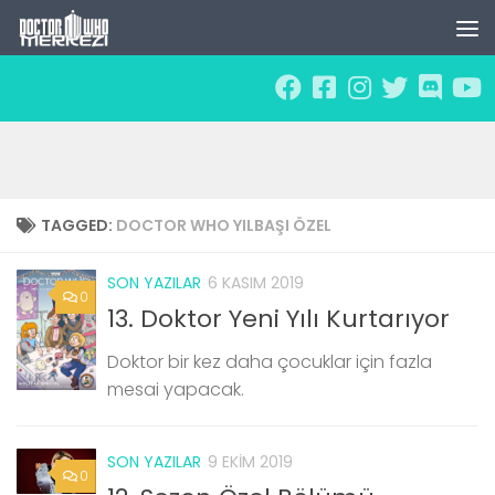
Skip to content
TAGGED:
DOCTOR WHO YILBAŞI ÖZEL
SON YAZILAR
6 KASIM 2019
0
13. Doktor Yeni Yılı Kurtarıyor
Doktor bir kez daha çocuklar için fazla
mesai yapacak.
SON YAZILAR
9 EKIM 2019
0