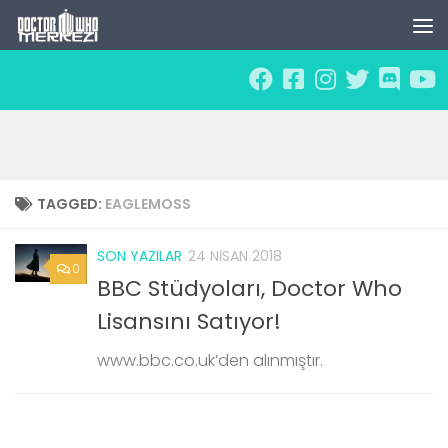
Skip to content
TAGGED:
EAGLEMOSS
SON YAZILAR
24 NISAN 2018
0
BBC Stüdyoları, Doctor Who
Lisansını Satıyor!
www.bbc.co.uk’den alınmıştır.