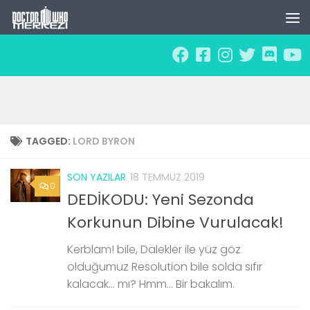
Skip to content
TAGGED:
LORD BYRON
SON YAZILAR
18 TEMMUZ 2019
0
DEDİKODU: Yeni Sezonda
Korkunun Dibine Vurulacak!
Kerblam! bile, Dalekler ile yüz göz
olduğumuz Resolution bile solda sıfır
kalacak… mı? Hmm… Bir bakalım.