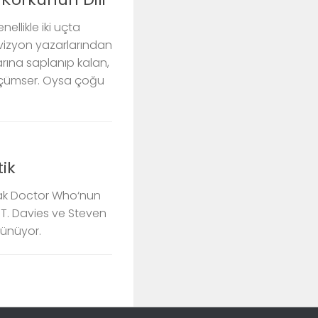
llikle iki uçta
elevizyon yazarlarından
larına saplanıp kalan,
üçümser. Oysa çoğu
ik
ak Doctor Who‘nun
l T. Davies ve Steven
rünüyor.