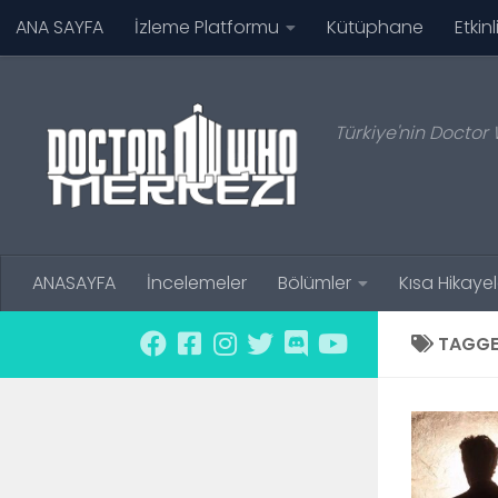
ANA SAYFA
İzleme Platformu
Kütüphane
Etkinl
Skip to content
Türkiye'nin Doctor 
ANASAYFA
İncelemeler
Bölümler
Kısa Hikayel
TAGGE