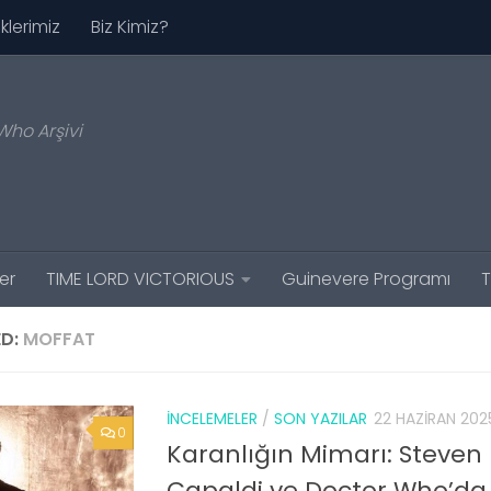
iklerimiz
Biz Kimiz?
Who Arşivi
er
TIME LORD VICTORIOUS
Guinevere Programı
T
D:
MOFFAT
İNCELEMELER
/
SON YAZILAR
22 HAZIRAN 202
0
Karanlığın Mimarı: Steven 
Capaldi ve Doctor Who’da 