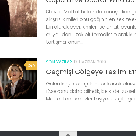
Steven Moffat hakkında konuşurken gene
sıkışırız. Kimileri onu çağının en zeki t
biri olarak över; kimileri ise anlatı oyun
duygudan uzak bir formalist olarak k
tartışma, onun...
SON YAZILAR
17 HAZIRAN 2019
0
Geçmişi Gölgeye Teslim Ett
Gelen küçük parçalara bakacak olurs
12.sezonu daha bilindik, belki de Russe
Moffat‘tan bazı izler taşıyacak gibi gö