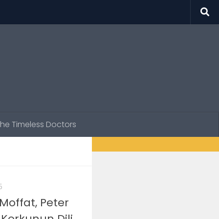
he Timeless Doctors
5
Moffat, Peter
Korkunun Dili