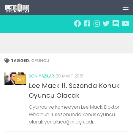
Skip to content
TAGGED:
OYUNCU
SON YAZILAR
28 MART 2018
0
Lee Mack 11. Sezonda Konuk
Oyuncu Olacak
Oyuncu ve komedyen Lee Mack, Doktor
Who’nun 11. sezonunda konuk oyuncu
olarak yer alacağını açıkladı.