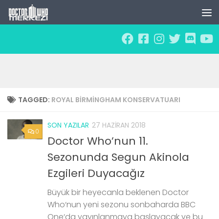
Skip to content
TAGGED:
ROYAL BIRMINGHAM KONSERVATUARI
SON YAZILAR
27 HAZIRAN 2018
0
Doctor Who’nun 11.
Sezonunda Segun Akinola
Ezgileri Duyacağız
Büyük bir heyecanla beklenen Doctor
Who‘nun yeni sezonu sonbaharda BBC
One‘da yayınlanmaya başlayacak ve bu