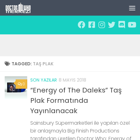
Skip to content
TAGGED:
TAŞ PLAK
SON YAZILAR
8 MAYIS 2018
0
“Energy of The Daleks” Taş
Plak Formatında
Yayınlanacak
Sainsbury Süpermarketleri ile yapılan özel
bir anlaşmayla Big Finish Productions
tarafından üretilen Doctor Who: Energy of