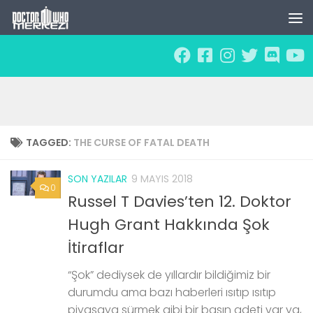
Skip to content
TAGGED:
THE CURSE OF FATAL DEATH
SON YAZILAR
9 MAYIS 2018
0
Russel T Davies’ten 12. Doktor
Hugh Grant Hakkında Şok
İtiraflar
“Şok” dediysek de yıllardır bildiğimiz bir
durumdu ama bazı haberleri ısıtıp ısıtıp
piyasaya sürmek gibi bir basın adeti var ya,