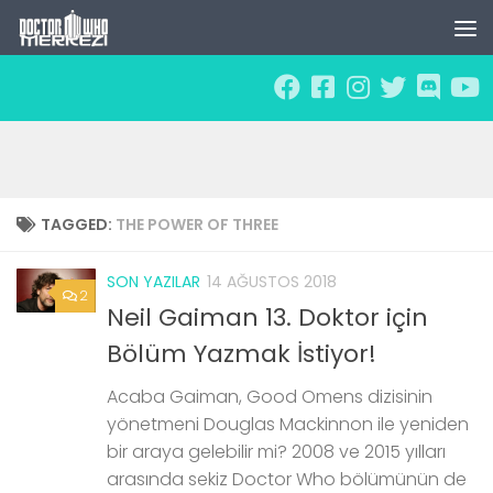
Skip to content
TAGGED:
THE POWER OF THREE
SON YAZILAR
14 AĞUSTOS 2018
2
Neil Gaiman 13. Doktor için
Bölüm Yazmak İstiyor!
Acaba Gaiman, Good Omens dizisinin
yönetmeni Douglas Mackinnon ile yeniden
bir araya gelebilir mi? 2008 ve 2015 yılları
arasında sekiz Doctor Who bölümünün de