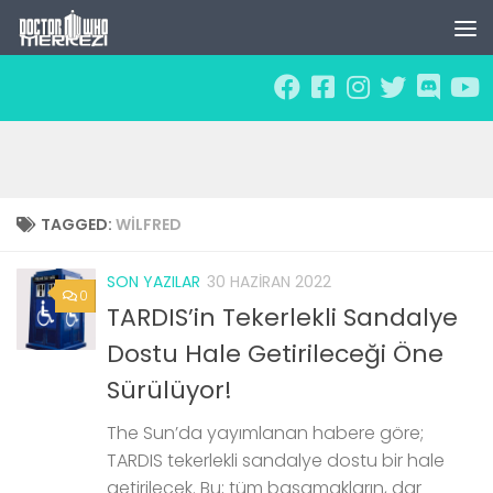
Skip to content
TAGGED:
WILFRED
SON YAZILAR
30 HAZIRAN 2022
0
TARDIS’in Tekerlekli Sandalye
Dostu Hale Getirileceği Öne
Sürülüyor!
The Sun’da yayımlanan habere göre;
TARDIS tekerlekli sandalye dostu bir hale
getirilecek. Bu; tüm basamakların, dar