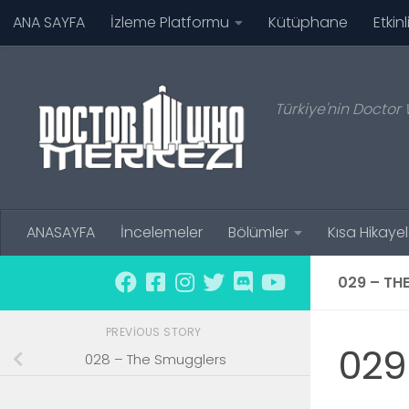
ANA SAYFA
İzleme Platformu
Kütüphane
Etkinl
Skip to content
Türkiye'nin Doctor 
ANASAYFA
İncelemeler
Bölümler
Kısa Hikayel
029 – TH
PREVIOUS STORY
029
028 – The Smugglers