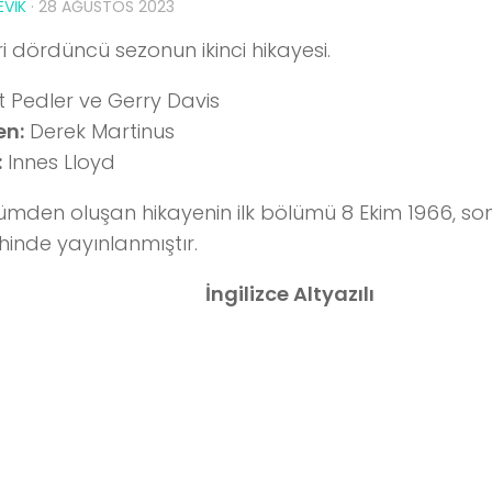
VIK
·
28 AĞUSTOS 2023
ri dördüncü sezonun ikinci hikayesi.
t Pedler ve Gerry Davis
n:
Derek Martinus
:
Innes Lloyd
ümden oluşan hikayenin ilk bölümü 8 Ekim 1966, s
hinde yayınlanmıştır.
İngilizce Altyazılı