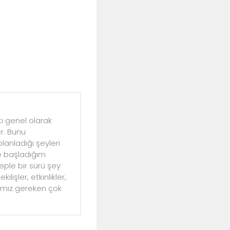
ı genel olarak
r. Bunu
anladığı şeyleri
ye başladığım
ple bir sürü şey
lişler, etkinlikler,
mamız gereken çok