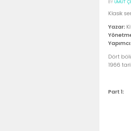
BY
UMUT ÇE
Klasik se
Yazar:
Ki
Yönetme
Yapımcı
Dört böl
1966 tari
Part 1: