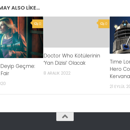
AY ALSO LIKE...
0
0
Doctor Who Kötülerinin
Time Lor
‘Yan Dizisi’ Olacak
 Deyip Geçme:
Hero Co
Fair
8 ARALIK 2022
Kervana 
020
21 EYLÜL 2