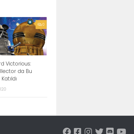
0
d Victorious:
llector da Bu
Katıldı
020