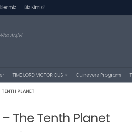
iklerimiz
Biz Kimiz?
Who Arşivi
er
TIME LORD VICTORIOUS
Guinevere Programı
T
E TENTH PLANET
 – The Tenth Planet