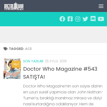
Skip to content
TAGGED:
ACE
SON YAZILAR
25 EYLÜL 2019
0
Doctor Who Magazine #543
SATIŞTA!
Doctor Who Magazine’nin son sayısı dizinin
en uzun süreli yapımcısı olan John Nathan-
Turner’a, bıraktığı inanılmaz mirasa ve diziyi
nasıl kurtardığına odaklanıyor. Hem de