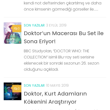
kendi not defterinden çıkartılmış ve daha
önce kimsenin görmediği görseller ile…...
SON YAZILAR
3 EYLÜL 2019
0
Doktor’un Macerası Bu Set ile
Sona Eriyor!
BBC Stüdyoları, “DOCTOR WHO: THE
COLLECTION” isimli Blu-ray seti serisine
eklenecek bir sonraki sezonun 26. sezon
olduğunu açıkladı.
SON YAZILAR
10 MAYIS 2019
0
Doktor, Kurt Adamların
Kökenini Araştırıyor