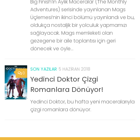
Big Finish’in Aylık Maceralar (The Monthly
Adventures) serisinde yayınlanan Mags
Üçlemesi’nin ikinci bölümü yayınlandı ve bu,
oldukça nostaljik bir yolculuk yapmamızı
sağlayacak. Mags memleketi olan
gezegene bir aile toplantısı için geri
dönecek ve öyle...
SON YAZILAR
5 HAZIRAN 2018
0
Yedinci Doktor Çizgi
Romanlara Dönüyor!
Yedinci Doktor, bu hafta yeni maceralarıyla
çizgi romanlara dönüyor.