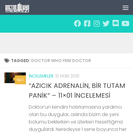
Skip to content
TAGGED:
DOCTOR WHO YENI DOCTOR
İNCELEMELER
10 EKIM 2018
0
“AZICIK ADRENALİN, BİR TUTAM
PANİK” – 11×01 İNCELEMESİ
Doktor’un kendini hatırlamasına yardımcı
olan bu duygular, aslında bizim de yeni
bölümü beklerken ve izlerken hissettiğimiz
duygulardı. Neredeyse 1 sene boyunca her