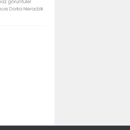
lmaz görüntüler
cısı Dorka Nieradzik