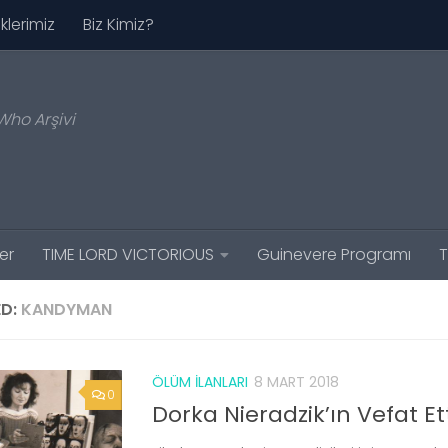
iklerimiz
Biz Kimiz?
Who Arşivi
er
TIME LORD VICTORIOUS
Guinevere Programı
T
D:
KANDYMAN
ÖLÜM İLANLARI
8 MART 2018
0
Dorka Nieradzik’ın Vefat Et