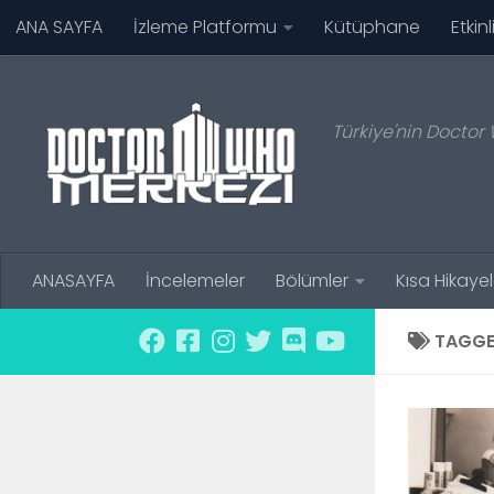
ANA SAYFA
İzleme Platformu
Kütüphane
Etkinl
Skip to content
Türkiye'nin Doctor 
ANASAYFA
İncelemeler
Bölümler
Kısa Hikayel
TAGGE