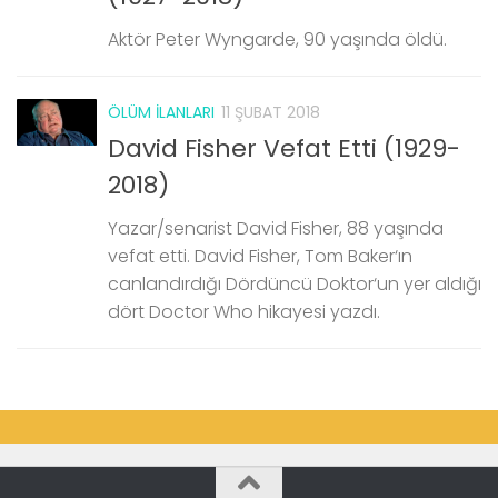
Aktör Peter Wyngarde, 90 yaşında öldü.
ÖLÜM İLANLARI
11 ŞUBAT 2018
David Fisher Vefat Etti (1929-
2018)
Yazar/senarist David Fisher, 88 yaşında
vefat etti. David Fisher, Tom Baker‘ın
canlandırdığı Dördüncü Doktor‘un yer aldığı
dört Doctor Who hikayesi yazdı.