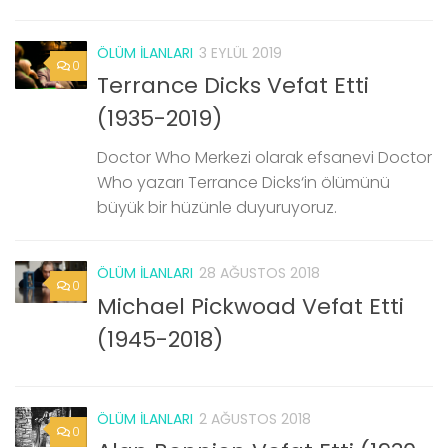
ÖLÜM İLANLARI
3 EYLÜL 2019
0
Terrance Dicks Vefat Etti
(1935-2019)
Doctor Who Merkezi olarak efsanevi Doctor
Who yazarı Terrance Dicks‘in ölümünü
büyük bir hüzünle duyuruyoruz.
ÖLÜM İLANLARI
28 AĞUSTOS 2018
0
Michael Pickwoad Vefat Etti
(1945-2018)
ÖLÜM İLANLARI
2 AĞUSTOS 2018
0