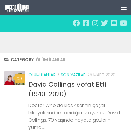
Skip to content
CATEGORY:
ÖLÜM İLANLARI
ÖLÜM İLANLARI
/
SON YAZILAR
25 MART 2020
0
David Collings Vefat Etti
(1940-2020)
Doctor Who’da klasik serinin çeşitli
hikayelerinden tanıdığımız oyuncu David
Collings, 79 yaşında hayata gözlerini
yumdu.