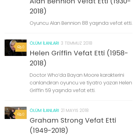
Alan Bennion Vefat Etti (1930-
2018)
Oyuncu Alan Bennion 88 yaşında vefat etti.
ÖLÜM İLANLARI
3 TEMMUZ 2018
0
Helen Griffin Vefat Etti (1958-
2018)
Doctor Who’da Bayan Moore karakterini
canlandıran oyuncu ve tiyatro yazarı Helen
Griffin 59 yaşında vefat etti.
ÖLÜM İLANLARI
21 MAYIS 2018
0
Graham Strong Vefat Etti
(1949-2018)