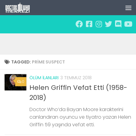
Skip to content
TAGGED:
PRIME SUSPECT
ÖLÜM İLANLARI
3 TEMMUZ 2018
0
Helen Griffin Vefat Etti (1958-
2018)
Doctor Who’da Bayan Moore karakterini
canlandıran oyuncu ve tiyatro yazarı Helen
Griffin 59 yaşında vefat etti.