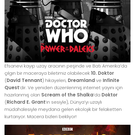
Efsanevi kayıp uzay aracının peşinde ve Batı Amerika’da
çılgın bir maceraya biletimiz olabilecek
10. Doktor
(
David Tennant
) hikayeleri,
Dreamland
ve
Infinite
Quest
‘dir. Ve yeniden düzenlenmiş internet yayını için
hazırlanmış olan
Scream of the Shalka
‘da
Doktor
(
Richard E. Grant
‘ın sesiyle), Dünya’yı uzaylı
müdahalesiyle meydana gelen ekolojik bir felaketten
kurtarıyor. Macera bizleri bekliyor!