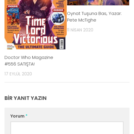
Oynat Tuşuna Bas, Yazar:
Pete McTighe
11 NISAN 2020
Doctor Who Magazine
#556 SATIŞTA!
17 EYLÜL 2020
BIR YANIT YAZIN
Yorum
*