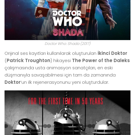
Doctor Who: Shada (2017)
Orijinal ses kayıtları kullanılarak oluşturulan
İkinci Doktor
(
Patrick Troughton
) hikayesi
The Power of the Daleks
çalışmasında usta animasyon sanatçıları, en eski
düşmanıyla savaşabilmesi için tam da zamanında
Doktor
‘un ilk rejenerasyonunu yeni oluşturdular.