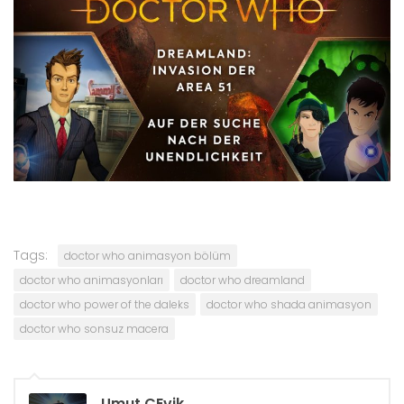
Tags:
doctor who animasyon bölüm
doctor who animasyonları
doctor who dreamland
doctor who power of the daleks
doctor who shada animasyon
doctor who sonsuz macera
Umut ÇEvik