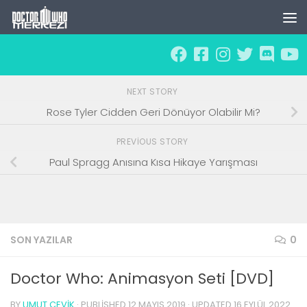
Skip to content
NEXT STORY
Rose Tyler Cidden Geri Dönüyor Olabilir Mi?
PREVIOUS STORY
Paul Spragg Anısına Kısa Hikaye Yarışması
SON YAZILAR
0
Doctor Who: Animasyon Seti [DVD]
BY
UMUT ÇEVIK
· PUBLISHED
12 MAYIS 2019
· UPDATED
16 EYLÜL 2022