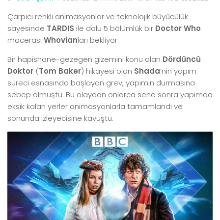
Çarpıcı renkli animasyonlar ve teknolojik büyücülük
sayesinde
TARDIS
ile dolu 5 bölümlük bir
Doctor Who
macerası
Whovian
ları bekliyor.
Bir hapishane-gezegen gizemini konu alan
Dördüncü
Doktor
(
Tom Baker
) hikayesi olan
Shada
‘nin yapım
süreci esnasında başlayan grev, yapımın durmasına
sebep olmuştu. Bu olaydan onlarca sene sonra yapımda
eksik kalan yerler animasyonlarla tamamlandı ve
sonunda izleyecisine kavuştu.