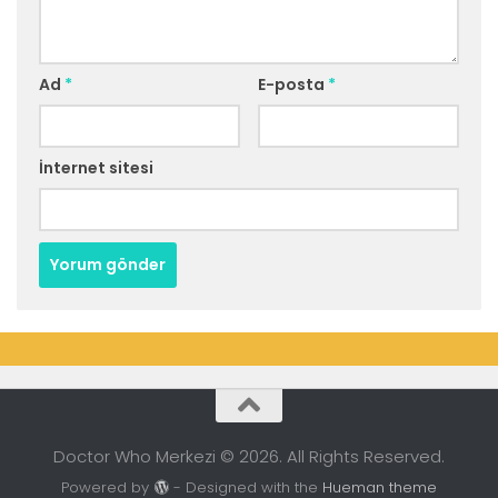
Ad
*
E-posta
*
İnternet sitesi
Doctor Who Merkezi © 2026. All Rights Reserved.
Powered by
- Designed with the
Hueman theme