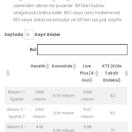
üzerinden alınan bir puandır. 90’dan fazlası
olağanüstü kabul edilir; 85’i veya üstü mükemmel,
60’ı veya daha azı kötüdür ve 55’ten azı çok zayıftır.
Sayfada
Kayıt Göster
Bul:
Gecelik
Konsolide
Live
KTE (Kitle
Plus (4
Takdir
Gün)
Endeksi)
Bölüm 1 -
4.88
6.89
6.70 milyon
82
Spyfall
milyon
milyon
Bölüm 2 -
4.60
6.07
5.91 milyon
82
Spyfall 2
milyon
milyon
Bölüm 3 -
4.19
5.38
5.25 milyon
77