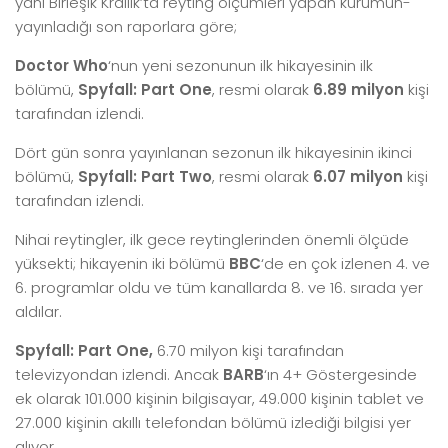
yani Birleşik Krallık’ta reyting ölçümleri yapan kurumun-
yayınladığı son raporlara göre;
Doctor Who
‘nun yeni sezonunun ilk hikayesinin ilk
bölümü,
Spyfall: Part One
, resmi olarak
6.89 milyon
kişi
tarafından izlendi.
Dört gün sonra yayınlanan sezonun ilk hikayesinin ikinci
bölümü,
Spyfall: Part Two
, resmi olarak
6.07 milyon
kişi
tarafından izlendi.
Nihai reytingler, ilk gece reytinglerinden önemli ölçüde
yüksekti; hikayenin iki bölümü
BBC
‘de en çok izlenen 4. ve
6. programlar oldu ve tüm kanallarda 8. ve 16. sırada yer
aldılar.
Spyfall: Part One,
6.70 milyon kişi tarafından
televizyondan izlendi. Ancak
BARB
‘ın 4+ Göstergesinde
ek olarak 101.000 kişinin bilgisayar, 49.000 kişinin tablet ve
27.000 kişinin akıllı telefondan bölümü izlediği bilgisi yer
alıyor.