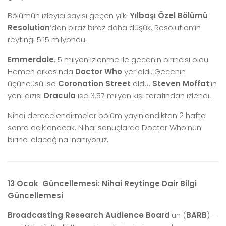
Bölümün izleyici sayısı geçen yılki
Yılbaşı Özel Bölümü
Resolution
‘dan biraz biraz daha düşük. Resolution’ın
reytingi 5.15 milyondu.
Emmerdale
, 5 milyon izlenme ile gecenin birincisi oldu.
Hemen arkasında
Doctor Who
yer aldı. Gecenin
üçüncüsü ise
Coronation Street
oldu.
Steven Moffat
‘ın
yeni dizisi
Dracula
ise 3.57 milyon kişi tarafından izlendi.
Nihai derecelendirmeler bölüm yayınlandıktan 2 hafta
sonra açıklanacak. Nihai sonuçlarda Doctor Who’nun
birinci olacağına inanıyoruz.
13 Ocak Güncellemesi: Nihai Reytinge Dair
Bilgi
Güncellemesi
Broadcasting Research Audience Board
‘un (
BARB
) -