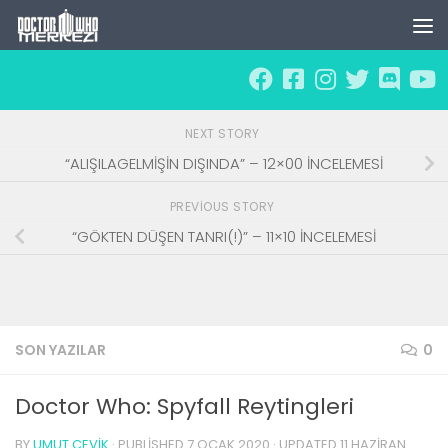
Skip to content
NEXT STORY
“ALIŞILAGELMİŞİN DIŞINDA” – 12×00 İNCELEMESİ
PREVIOUS STORY
“GÖKTEN DÜŞEN TANRI(!)” – 11×10 İNCELEMESİ
SON YAZILAR
0
Doctor Who: Spyfall Reytingleri
BY
UMUT ÇEVIK
· PUBLISHED
7 OCAK 2020
· UPDATED
11 HAZIRAN