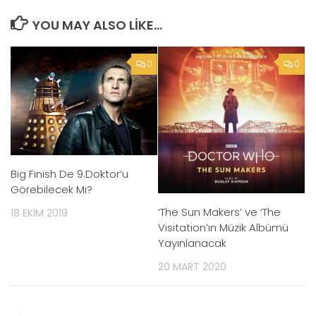
YOU MAY ALSO LIKE...
0
0
Big Finish De 9.Doktor’u
Görebilecek Mi?
‘The Sun Makers’ ve ‘The
18 EKIM 2019
Visitation’ın Müzik Albümü
Yayınlanacak
20 MART 2020