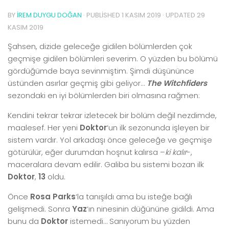
BY
İREM DUYGU DOĞAN
· PUBLISHED
1 KASIM 2019
· UPDATED
29
KASIM 2019
Şahsen, dizide geleceğe gidilen bölümlerden çok
geçmişe gidilen bölümleri severim. O yüzden bu bölümü
gördüğümde baya sevinmiştim. Şimdi düşününce
üstünden asırlar geçmiş gibi geliyor…
The Witchfiders
sezondaki en iyi bölümlerden biri olmasına rağmen:
Kendini tekrar tekrar izletecek bir bölüm değil nezdimde,
maalesef. Her yeni
Doktor
‘un ilk sezonunda işleyen bir
sistem vardır. Yol arkadaşı önce geleceğe ve geçmişe
götürülür, eğer durumdan hoşnut kalırsa –
ki kalır
-,
maceralara devam edilir. Galiba bu sistemi bozan ilk
Doktor
,
13
oldu.
Önce
Rosa Parks
‘la tanışıldı ama bu isteğe bağlı
gelişmedi. Sonra
Yaz
‘ın ninesinin düğününe gidildi. Ama
bunu da
Doktor
istemedi… Sanıyorum bu yüzden