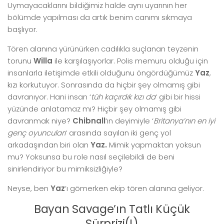
Uymayacaklarını bildiğimiz halde aynı uyarının her
bölümde yapılması da artık benim canımı sıkmaya
başlıyor.
Tören alanına yürünürken cadılıkla suçlanan teyzenin
torunu
Willa
ile karşılaşıyorlar. Polis memuru olduğu için
insanlarla iletişimde etkili olduğunu öngördüğümüz
Yaz
,
kızı korkutuyor. Sonrasında da hiçbir şey olmamış gibi
davranıyor. Hani insan ‘
tüh kaçırdık kızı da
‘ gibi bir hissi
yüzünde anlatamaz mı? Hiçbir şey olmamış gibi
davranmak niye?
Chibnall
‘ın deyimiyle ‘
Britanya’nın en iyi
genç oyuncuları
‘ arasında sayılan iki genç yol
arkadaşından biri olan
Yaz.
Mimik yapmaktan yoksun
mu? Yoksunsa bu role nasıl seçilebildi de beni
sinirlendiriyor bu mimiksizliğiyle?
Neyse, ben
Yaz
‘ı gömerken ekip tören alanına geliyor.
Bayan Savage’ın Tatlı Küçük
Sürprizi(!)