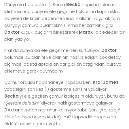
Dünya’ya hapsedilmiş. Sonra
Becka
hapishanelerinin
kilidini kırınca dünyayı ele geçirme hülyasına kapılmışlar.
Gayeleri de kralın bedenine kendi krallarını koyarak tüm
dünyayı çamura bulamakmış. Ama her zamanki gibi
Doktor
küçük ipuçlarını birleştirerek
Marox
‘i alt edecek bir
plan yapıyor.
Kral da dünya da ele geçirilmekten kurtuluyor.
Doktor
bölümde bu planını ve planının nasıl işlediğini çok detaylı
biçimde, adeta aptala anlatır gibi anlattığından, buraya
eklemeye gerek duymadım.
Çamur ordusu hapishaneye hapsolurken,
Kral James
yobazlığını son kez (!) gösterme şansını yakalıyor.
Becka
‘yı ele geçiren çamur kraliçesini öldürüyor, bunu da
‘
Şeytanı defettim’
diyerek haklı göstermeye çalışıyor.
Doktor
bundan memnun kalmıyor tabii. Sonuçta,
uzaylı
da olsa insan insandır
, değil mi? Hapsedilebilecekken
öldürülmesine gerek yoktu.