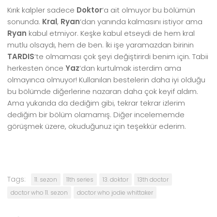
Kırık kalpler sadece
Doktor
‘a ait olmuyor bu bölümün
sonunda.
Kral
,
Ryan
‘dan yanında kalmasını istiyor ama
Ryan
kabul etmiyor. Keşke kabul etseydi de hem kral
mutlu olsaydı, hem de ben. İki işe yaramazdan birinin
TARDIS
‘te olmaması çok şeyi değiştirirdi benim için. Tabii
herkesten önce
Yaz
‘dan kurtulmak isterdim ama
olmayınca olmuyor! Kullanılan bestelerin daha iyi olduğu
bu bölümde diğerlerine nazaran daha çok keyif aldım.
Ama yukarıda da dediğim gibi, tekrar tekrar izlerim
dediğim bir bölüm olamamış. Diğer incelememde
görüşmek üzere, okuduğunuz için teşekkür ederim.
Tags:
11. sezon
11th series
13. doktor
13th doctor
doctor who 11. sezon
doctor who jodie whittaker