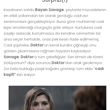
Kasabanın sahibi
Bayan Savage
, şeytanla mücadelenin
en etkili yollarından biri olarak gördüğü
cadı avı
seremonisini gerçekleştiriyor. Buna göre muhtemel cadı
kişisi zincirlendiği oturgaçla göle atılıyor. Kurtulursa cadı
sayılıp asılacak, kurtulmazsa da kendine cennetten bir
arsa seçer herhalde, orası pek kesin ifade edilmemiş.
Cadı şüphelisi,
Doktor
‘un kendi kuralını çiğneyip onu
gölden çıkarmasına rağmen hayatını kaybediyor.
Savage
,
Doktor
‘a tüm çirkefliğiyle ‘
Sen kimsin de töreni
bölüyorsun?
‘ diye sorunca
Doktor
‘dan atak gecikmiyor.
Zor bela bulduğu psişik kağıdını gösterip tüm ekibi “
cadı
kaşifi”
ilan ediyor.