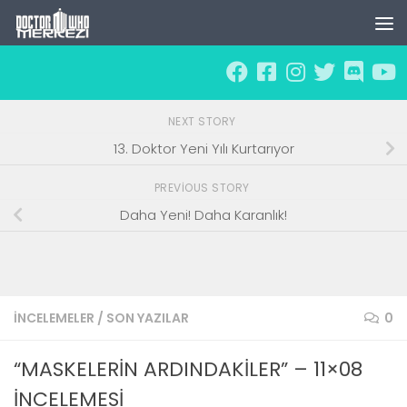
Skip to content
NEXT STORY
13. Doktor Yeni Yılı Kurtarıyor
PREVIOUS STORY
Daha Yeni! Daha Karanlık!
İNCELEMELER
/
SON YAZILAR
0
“MASKELERİN ARDINDAKİLER” – 11×08
İNCELEMESİ