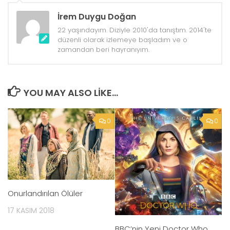
İrem Duygu Doğan
22 yaşındayım. Diziyle 2010'da tanıştım. 2014'te
düzenli olarak izlemeye başladım ve o
zamandan beri hayranıyım.
YOU MAY ALSO LIKE...
0
0
Onurlandırılan Ölüler
17 KASIM 2018
BBC’nin Yeni Doctor Who