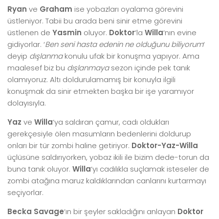
Ryan
ve
Graham
ise yobazları oyalama görevini
üstleniyor. Tabii bu arada beni sinir etme görevini
üstlenen de
Yasmin
oluyor.
Doktor
‘la
Willa
‘nın evine
gidiyorlar. ‘
Ben seni hasta edenin ne olduğunu biliyorum
‘
deyip
dışlanma
konulu ufak bir konuşma yapıyor. Ama
maalesef biz bu
dışlanmaya
sezon içinde pek tanık
olamıyoruz. Altı doldurulamamış bir konuyla ilgili
konuşmak da sinir etmekten başka bir işe yaramıyor
dolayısıyla.
Yaz
ve
Willa
‘ya saldıran çamur, cadı oldukları
gerekçesiyle ölen masumların bedenlerini doldurup
onları bir tür zombi haline getiriyor.
Doktor-Yaz-Willa
üçlüsüne saldırıyorken, yobaz ikili ile bizim dede-torun da
buna tanık oluyor.
Willa
‘yı cadılıkla suçlamak isteseler de
zombi atağına maruz kaldıklarından canlarını kurtarmayı
seçiyorlar.
Becka Savage
‘ın bir şeyler sakladığını anlayan
Doktor