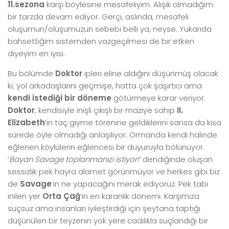
11.sezona
karşı böylesine mesafeliyim. Alışık olmadığım
bir tarzda devam ediyor. Gerçi, aslında, mesafeli
oluşumun/oluşumuzun sebebi belli ya, neyse. Yukarıda
bahsettiğim sistemden vazgeçilmesi de bir etken
diyeyim en iyisi.
Bu bölümde
Doktor
ipleri eline aldığını düşünmüş olacak
ki; yol arkadaşlarını geçmişe, hatta çok şaşırtıcı ama
kendi istediği bir döneme
götürmeye karar veriyor.
Doktor
, kendisiyle inişli çıkışlı bir maziye sahip
II.
Elizabeth
‘in taç giyme törenine geldiklerini sansa da kısa
sürede öyle olmadığı anlaşılıyor. Ormanda kendi halinde
eğlenen köylülerin eğlencesi bir duyuruyla bölünüyor.
‘
Bayan Savage toplanmanızı istiyor!’
dendiğinde oluşan
sessizlik pek hayra alamet görünmüyor ve herkes gibi biz
de
Savage
‘ın ne yapacağını merak ediyoruz. Pek tabi
inilen yer
Orta Çağ
‘ın en karanlık dönemi. Karşımıza
suçsuz ama insanları iyileştirdiği için şeytana taptığı
düşünülen bir teyzenin yok yere cadılıkla suçlandığı bir