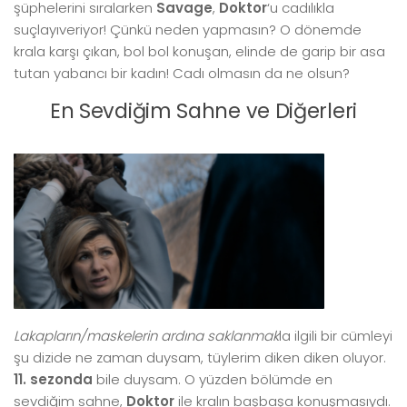
şüphelerini sıralarken
Savage
,
Doktor
‘u cadılıkla
suçlayıveriyor! Çünkü neden yapmasın? O dönemde
krala karşı çıkan, bol bol konuşan, elinde de garip bir asa
tutan yabancı bir kadın! Cadı olmasın da ne olsun?
En Sevdiğim Sahne ve Diğerleri
Lakapların/maskelerin ardına saklanmak
la ilgili bir cümleyi
şu dizide ne zaman duysam, tüylerim diken diken oluyor.
11. sezonda
bile duysam. O yüzden bölümde en
sevdiğim sahne,
Doktor
ile kralın başbaşa konuşmasıydı.