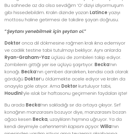
Bu sahnede az da olsa sevdiğim ‘O’ diziyi izliyormuşum
gibi hissedebildim. Kralın dizinde yazan
Latince
yazıyı
mottosu haline getirmesi de takdire şayan doğrusu:
“
Şeytanı yenebilmek için şeytan ol.
”
Doktor
onca dil dökmesine rağmen kralı ikna edemiyor
ve cadılık testine tabii tutulmayı bekliyor. Aynı anlarda
Ryan-Graham-Yaz
üçlüsü de zombileri takip ediyor.
Zombilerin gittiği yer ise üçlüyü şaşırtıyor:
Becka
‘nın
konağı.
Becka
‘nın çemberi daralırken, kendisi cadı olarak
gördüğü
Doktor
‘u öldürmekte acele ediyor ve kralın da
onayıyla göle atıyor. Ama
Doktor
kurtuluyor tabii,
Houdini
‘yle ıslak bir haftasonu geçirmenin faydaları işte!
Bu arada
Becka
‘nın sakladığı sır da ortaya çıkıyor. Sırf
konağının manzarasını bozuyor diye, manzarasını bozan
ağacı kesen
Becka
, uzaylıların hışmına uğruyor. Ya da
kendi deyimiyle c
ehennemin kapısını açıyor
.
Willa
‘nın
ninesinden yardım istiyor ama teyzemiz akrabasına