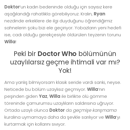
Doktor
‘un kadın bedeninde olduğu için sayısız kere
aşağılandığı rahatlıkla görebiliyoruz. Kralın,
Ryan
nezdinde erkeklere de ilgi duyduğunu öğrendiğimiz
sahnelerin şoku bizi ele geçiriyor. Yobazların yeni hedefi
ise, cadı olduğu gerekçesiyle öldürülen teyzenin torunu
Willa
!
Peki bir
Doctor Who
bölümünün
uzaylılarsız geçme ihtimali var mı?
Yok!
Ama yanlış bilmiyorsam klasik seride vardı sanki, neyse.
Neticede bu bölüm uzaylısız geçmiyor.
Willa
‘nın
peşinden giden
Yaz
,
Willa
ile birlikte ölü gömme
töreninde çamurumsu uzaylıların saldırısına uğruyor.
Ortada uzaylı olunca
Doktor
da
geçmişe karışmama
kuralına uymamaya daha da şevkle sarılıyor ve
Willa
‘yı
kurtarmak için kollarını sıvıyor.