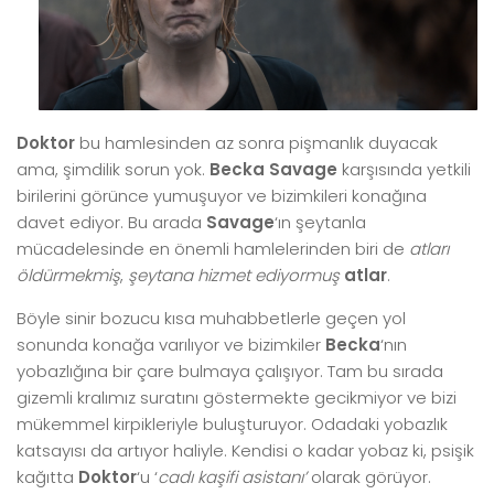
Doktor
bu hamlesinden az sonra pişmanlık duyacak
ama, şimdilik sorun yok.
Becka Savage
karşısında yetkili
birilerini görünce yumuşuyor ve bizimkileri konağına
davet ediyor. Bu arada
Savage
‘ın şeytanla
mücadelesinde en önemli hamlelerinden biri de
atları
öldürmekmiş
,
şeytana hizmet ediyormuş
atlar
.
Böyle sinir bozucu kısa muhabbetlerle geçen yol
sonunda konağa varılıyor ve bizimkiler
Becka
‘nın
yobazlığına bir çare bulmaya çalışıyor. Tam bu sırada
gizemli kralımız suratını göstermekte gecikmiyor ve bizi
mükemmel kirpikleriyle buluşturuyor. Odadaki yobazlık
katsayısı da artıyor haliyle. Kendisi o kadar yobaz ki, psişik
kağıtta
Doktor
‘u ‘
cadı kaşifi
asistanı’
olarak görüyor.