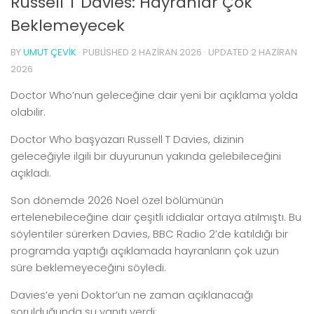
Russell T Davies: Hayranlar Çok
Beklemeyecek
BY
UMUT ÇEVIK
· PUBLISHED
2 HAZIRAN 2026
· UPDATED
2 HAZIRAN
2026
Doctor Who’nun geleceğine dair yeni bir açıklama yolda
olabilir.
Doctor Who başyazarı Russell T Davies, dizinin
geleceğiyle ilgili bir duyurunun yakında gelebileceğini
açıkladı.
Son dönemde 2026 Noel özel bölümünün
ertelenebileceğine dair çeşitli iddialar ortaya atılmıştı. Bu
söylentiler sürerken Davies, BBC Radio 2’de katıldığı bir
programda yaptığı açıklamada hayranların çok uzun
süre beklemeyeceğini söyledi.
Davies’e yeni Doktor’un ne zaman açıklanacağı
sorulduğunda şu yanıtı verdi: