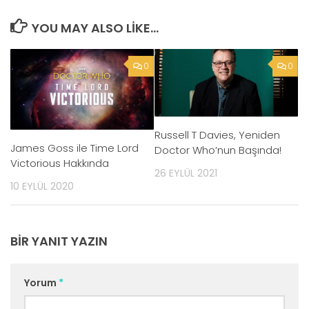
YOU MAY ALSO LIKE...
0
0
Russell T Davies, Yeniden
James Goss ile Time Lord
Doctor Who’nun Başında!
Victorious Hakkında
26 EYLÜL 2021
10 EYLÜL 2020
BIR YANIT YAZIN
Yorum
*