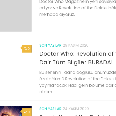
Doctor Who Magazine‘in yeni sayısıyl
ediyor ve Revolution of the Daleks böl
merhaba diyoruz.
SON YAZILAR
29 KASIM 2020
0
Doctor Who: Revolution of 
Dair Tüm Bilgiler BURADA!
Bu senenin -daha doğrusu önümüzdeki
özel bölümü Revolution of the Daleks 
yayınlanacak. Hadi gelin bölüme dair d
atalım.
SON YAZILAR
24 KASIM 2020
0