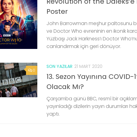
Revolution of the Daleks’e 
Poster
John Barrowman meşhur paltosunu bir
ve Doctor Who evreninin en ikonik karak
Yüzbaşı Jack Harkness‘ı Doctor Who‘
canlandırmak için geri dönüyor.
SON YAZILAR
21 MART 2020
0
13. Sezon Yayınına COVID-19
Olacak Mı?
Çarşamba günü BBC, resmî bir açıkla
yayınladığı dizilerin yayın durumları h
yaptı.