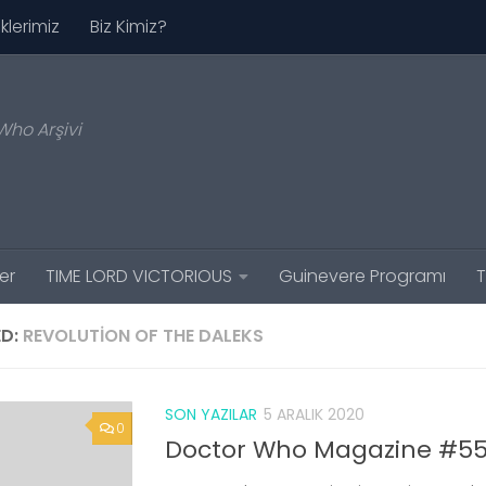
iklerimiz
Biz Kimiz?
Who Arşivi
er
TIME LORD VICTORIOUS
Guinevere Programı
T
D:
REVOLUTION OF THE DALEKS
SON YAZILAR
5 ARALIK 2020
0
Doctor Who Magazine #55