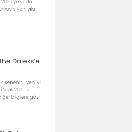
a 2020’ye veda
ümüyle yeni yıla
the Daleks’e
 senenin- yeni yıl
1 Ocak 2021’de
iğer bilgilere göz