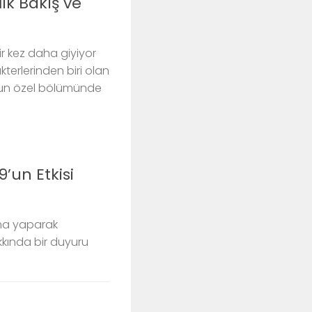
İlk Bakış ve
 kez daha giyiyor
terlerinden biri olan
nun özel bölümünde
’un Etkisi
ma yaparak
akkında bir duyuru