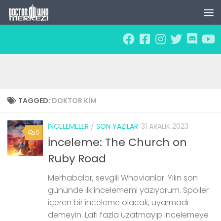
Skip to content
TAGGED:
DOKTOR KIM
İNCELEMELER
/
SON YAZILAR
31 ARALIK 2023
0
İnceleme: The Church on
Ruby Road
Merhabalar, sevgili Whovianlar. Yılın son
gününde ilk incelememi yazıyorum. Spoiler
içeren bir inceleme olacak, uyarmadı
demeyin. Lafı fazla uzatmayıp incelemeye