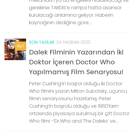
mekanların ya da engellerin kaldırılacağı ve
gerekirse TARDIS‘e rampa hatta asansör
kurulacağı anlamına geliyor. Haberin
kaynağının dediğine göre:...
SON YAZILAR
24 HAZIRAN 2022
0
Dalek Filminin Yazarından İki
Doktor İçeren Doctor Who
Yapılmamış Film Senaryosu!
Peter Cushing‘in başrol olduğu iki Doctor
Who filmini yazan Milton Subotsky, üçüncü
filmin senaryosunu hazırlamış. Peter
Cushing‘in başrolü olduğu ve 1960’ların
ortasında piyasaya sürülmüş bir çift Doctor
Who filmi -‘Dr.Who and The Daleks‘ ve...