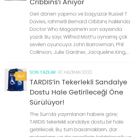
Cribbins’i Anıyor
Geri dönen yapımcı ve başyazar Russel T
Davies, rahmetli Bernard Cribbins hakkında
Doctor Who Magazine‘in son sayısında
yazdı. Bu sayı; Wilfred Mott‘u oynamış çok
sevilen oyuncuya John Barrowman, Phil
Collinson, Julie Gardner, Jacqueline King,...
SON YAZILAR
30 HAZIRAN 2022
0
TARDIS’in Tekerlekli Sandalye
Dostu Hale Getirileceği Öne
Sürülüyor!
The Sun’da yayımlanan habere göre;
TARDIS tekerlekli sandalye dostu bir hale
getirilecek. Bu; tüm basamakların, dar