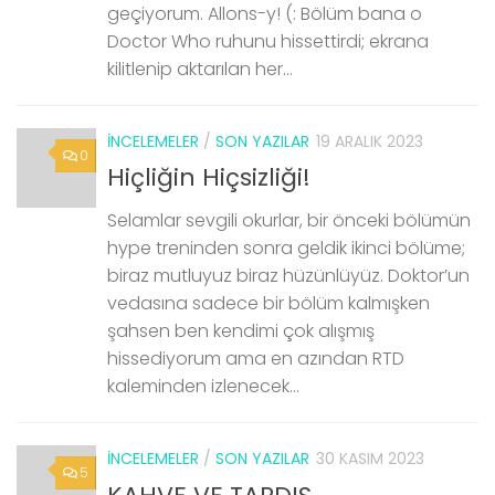
geçiyorum. Allons-y! (: Bölüm bana o
Doctor Who ruhunu hissettirdi; ekrana
kilitlenip aktarılan her...
İNCELEMELER
/
SON YAZILAR
19 ARALIK 2023
0
Hiçliğin Hiçsizliği!
Selamlar sevgili okurlar, bir önceki bölümün
hype treninden sonra geldik ikinci bölüme;
biraz mutluyuz biraz hüzünlüyüz. Doktor’un
vedasına sadece bir bölüm kalmışken
şahsen ben kendimi çok alışmış
hissediyorum ama en azından RTD
kaleminden izlenecek...
İNCELEMELER
/
SON YAZILAR
30 KASIM 2023
5