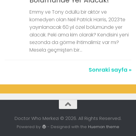
Bölümünde Yer Alacak!
Emmy ve Tony ödüllü bir aktör ve
komedyen olan Neil Patrick Harris, 2023’te
yayınlanacak 60.yıl özel bölümünde yer
alacak. Peki ama kim olarak? Kendisini yeni
sezonda da görme ihtimalimiz var mı?
Mesela geçmişten bir...
Sonraki sayfa »
Doctor Who Merkezi © 2026. All Rights Reserved.
Powered by
- Designed with the
Hueman theme