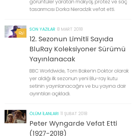
görüntüler yaratan makyaj, protez ve saç
tasarımcısı Dorka Nieradzik vefat etti.
SON YAZILAR
8 MART 2018
1
12. Sezonun Limitli Sayıda
BluRay Koleksiyoner Sürümü
Yayınlanacak
BBC Worldwide, Tom Baker‘ın Doktor olarak
yer aldığı ilk sezonun yeni Blu-ray kutu
setinin yayınlanacağını ve bu yayına dair
ayrıntıları açıkladı.
ÖLÜM İLANLARI
11 ŞUBAT 2018
Peter Wyngarde Vefat Etti
(1927-2018)