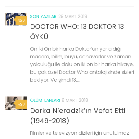
SON YAZILAR
29 MART 2018
0
DOCTOR WHO: 13 DOKTOR 13
ÖYKÜ
On İki On bir harika Doktor’un yer aldığı
macera, bilim, büyü, canavarlar ve zaman
yolculuğu ile dolu on iki on bir harika hikaye,
bu çok özel Doctor Who antolojisinde sizleri
bekliyor. Ve şimdi 13....
ÖLÜM İLANLARI
8 MART 2018
0
Dorka Nieradzik’ın Vefat Etti
(1949-2018)
Filmler ve televizyon dizileri için unutulmaz