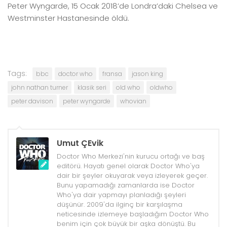
Peter Wyngarde, 15 Ocak 2018’de Londra’daki Chelsea ve
Westminster Hastanesinde öldü.
Tags:
bbc
doctor who
fransa
jason king
john nathan turner
klasik seri
old who
oldwho
peter davison
peter wyngarde
whovian
Umut ÇEvik
Doctor Who Merkezi'nin kurucu ortağı ve baş
editörü. Hayatı genel olarak Doctor Who'ya
dair bir şeyler okuyarak veya izleyerek geçer.
Bunu yapamadığı zamanlarda ise Doctor
Who'ya dair yapmayı planladığı şeyleri
düşünür. 2009'da ilginç bir karşılaşma
neticesinde izlemeye başladığım Doctor Who
benim için çok büyük bir aşka dönüştü. Bu