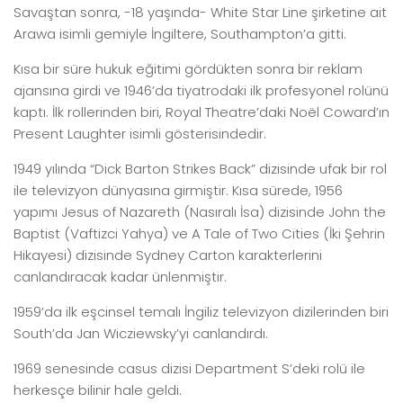
Savaştan sonra, -18 yaşında- White Star Line şirketine ait
Arawa isimli gemiyle İngiltere, Southampton’a gitti.
Kısa bir süre hukuk eğitimi gördükten sonra bir reklam
ajansına girdi ve 1946’da tiyatrodaki ilk profesyonel rolünü
kaptı. İlk rollerinden biri, Royal Theatre’daki Noël Coward’ın
Present Laughter isimli gösterisindedir.
1949 yılında “Dick Barton Strikes Back” dizisinde ufak bir rol
ile televizyon dünyasına girmiştir. Kısa sürede, 1956
yapımı Jesus of Nazareth (Nasıralı İsa) dizisinde John the
Baptist (Vaftizci Yahya) ve A Tale of Two Cities (İki Şehrin
Hikayesi) dizisinde Sydney Carton karakterlerini
canlandıracak kadar ünlenmiştir.
1959’da ilk eşcinsel temalı İngiliz televizyon dizilerinden biri
South’da Jan Wicziewsky’yi canlandırdı.
1969 senesinde casus dizisi Department S’deki rolü ile
herkesçe bilinir hale geldi.