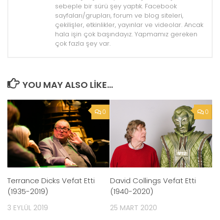
sebeple bir sürü şey yaptık. Facebook
sayfaları/grupları, forum ve blog siteleri,
çekilişler, etkinlikler, yayınlar ve videolar. Ancak
hala işin çok başındayız. Yapmamız gereken
çok fazla şey var.
YOU MAY ALSO LIKE...
0
0
Terrance Dicks Vefat Etti
David Collings Vefat Etti
(1935-2019)
(1940-2020)
3 EYLÜL 2019
25 MART 2020