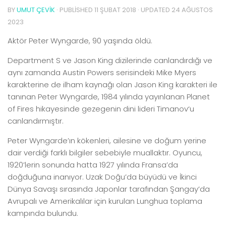
BY
UMUT ÇEVIK
· PUBLISHED
11 ŞUBAT 2018
· UPDATED
24 AĞUSTOS
2023
Aktör
Peter Wyngarde
, 90 yaşında öldü.
Department S
ve
Jason King
dizilerinde canlandırdığı ve
aynı zamanda
Austin Powers
serisindeki
Mike Myers
karakterine de ilham kaynağı olan Jason King karakteri ile
tanınan
Peter Wyngarde
, 1984 yılında yayınlanan
Planet
of Fires
hikayesinde gezegenin dini lideri
Timanov
‘u
canlandırmıştır.
Peter Wyngarde’ın kökenleri, ailesine ve doğum yerine
dair verdiği farklı bilgiler sebebiyle muallaktır. Oyuncu,
1920’lerin sonunda hatta 1927 yılında Fransa’da
doğduğuna inanıyor. Uzak Doğu’da büyüdü ve İkinci
Dünya Savaşı sırasında Japonlar tarafından Şangay’da
Avrupalı ve Amerikalılar için kurulan Lunghua toplama
kampında bulundu.