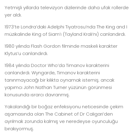
Yetmişli yıllarda televizyon dizilerinde daha ufak rollerde
yer aldı.
1973’te Londra’daki Adelphi Tiyatrosu’nda The King and I
müzikalinde King of Siam’ı (Tayland Kralı’nı) canlandırdı.
1980 yılında Flash Gordon filminde maskeli karakter
Klytus’u canlandırdı.
1984 yılında Doctor Who’da Timanov karakterini
canlandırdı. Wyngarde, Timanov karakterini
tanınmayacağı bir kılıkta oynamak istemiş; ancak
yapımcı John Nathan Turner yüzünün görünmesi
konusunda ısrarcı davranmış.
Yakalandığı bir boğaz enfeksiyonu neticesinde çekim
aşamasında olan The Cabinet of Dr Caligari’den
ayrılmak zorunda kalmış ve neredeyse oyunculuğu
bırakıyormuş.