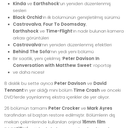
Kinda
ve
Earthshock
‘un yeniden düzenlenmiş
sesleri
Black Orchid
‘in ilk bölümünün genişletilmiş sürümü
Castrovalva
,
Four To Doomsday
,
Earthshock
ve
Time-Flight
‘ın nadir bulunan kamera
arkası görüntüleri
Castrovalva
‘nın yeniden düzenlenmiş efektleri
Behind The Sofa
‘nın yedi yeni bölümü
Bir saatlik, yeni çekilmiş ‘
Peter Davison In
Conversation with Matthew Sweet
‘ röportajı
ve daha nicesi!
8 disklik bu sette ayrıca
Peter Davison
ve
David
Tennant
‘ın yer aldığı mini bölüm
Time Crash
ve önceki
DVD’lerde yayınlanmış ekstra içerikler de yer alıyor.
26 bölümün tamamı
Peter Crocker
ve
Mark Ayres
tarafından sil baştan restore edilmiştir. Bölümlerin dış
mekan çekimlerinde kullanılan orijinal
16mm film