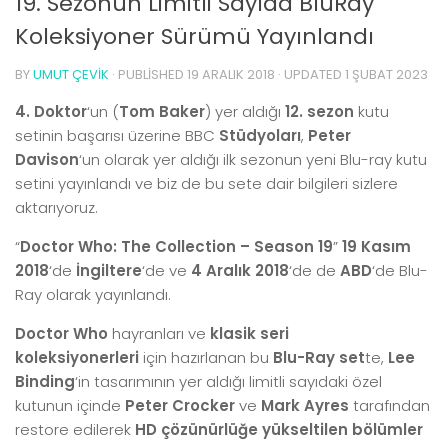
19. Sezonun Limitli Sayıda BluRay
Koleksiyoner Sürümü Yayınlandı
BY
UMUT ÇEVIK
· PUBLISHED
19 ARALIK 2018
· UPDATED
1 ŞUBAT 2023
4. Doktor
‘un (
Tom Baker
) yer aldığı
12. sezon
kutu
setinin başarısı üzerine BBC
Stüdyoları
,
Peter
Davison
‘un olarak yer aldığı ilk sezonun yeni Blu-ray kutu
setini yayınlandı ve biz de bu sete dair bilgileri sizlere
aktarıyoruz.
“
Doctor Who: The Collection – Season 19
”
19 Kasım
2018
‘de
İngiltere
‘de ve
4 Aralık 2018
‘de de
ABD
‘de Blu-
Ray olarak yayınlandı.
Doctor Who
hayranları ve
klasik seri
koleksiyonerleri
için hazırlanan bu
Blu-Ray set
te,
Lee
Binding
‘in tasarımının yer aldığı limitli sayıdaki özel
kutunun içinde
Peter Crocker
ve
Mark Ayres
tarafından
restore edilerek
HD çözünürlüğe yükseltilen bölümler