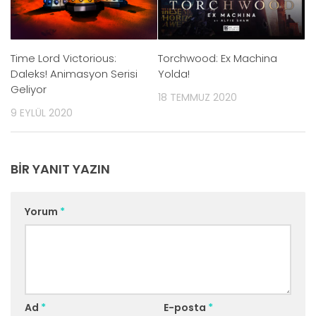
Time Lord Victorious:
Torchwood: Ex Machina
Daleks! Animasyon Serisi
Yolda!
Geliyor
18 TEMMUZ 2020
9 EYLÜL 2020
BIR YANIT YAZIN
Yorum
*
Ad
*
E-posta
*