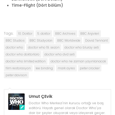
Time-Flight (Dört bölüm)
Tags:
10. Doktor
5. doktor
BBC Archives
BBC Arşivleri
BBC Studios
BBC Stüdyoları
BBC Worldwide
David Tennant
doctor who
doctor who 19. sezon
doctor who bluray seti
doctor who doktorlaro
doctor who dvd seti
doctor who limited edition
doctor who ne zaman yayınlanacak
film restorasyon
lee binding
mark ayres
peter crocker
peter davison
Umut ÇEvik
Doctor Who Merkezi'nin kurucu ortağı ve baş
editörü. Hayatı genel olarak Doctor Who'ya
dair bir şeyler okuyarak veya izleyerek geçer.