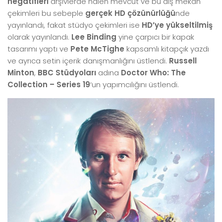
negatifleri
arşivlerde halen mevcut ve bu dış mekan
çekimleri bu sebeple
gerçek HD çözünürlüğü
nde
yayınlandı, fakat stüdyo çekimleri ise
HD’ye yükseltilmiş
olarak yayınlandı.
Lee Binding
yine çarpıcı bir kapak
tasarımı yaptı ve
Pete McTighe
kapsamlı kitapçık yazdı
ve ayrıca setin içerik danışmanlığını üstlendi.
Russell
Minton
,
BBC Stüdyoları
adına
Doctor Who: The
Collection – Series 19
‘un yapımcılığını üstlendi.