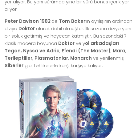
yer alıyor. Bu yeni sürümde yine bir sürü bonus içerik yer
alıyor.
Peter Davison
1982
‘de
Tom Baker
‘ın ayrılışının ardından
diziye
Doktor
olarak dahil olmuştur. İlk sezonu diziye yeni
bir soluk getirmiş ve heyecan katmıştır. Bu sezondaki 7
klasik macera boyunca
Doktor
ve y
ol arkadaşları
Tegan, Nyssa ve Adric
;
Efendi (The Master)
,
Mara
,
Terileptiller
,
Plasmatonlar
,
Monarch
ve yenilenmiş
Siberler
gibi tehlikelerle karşı karşıya kalıyor.