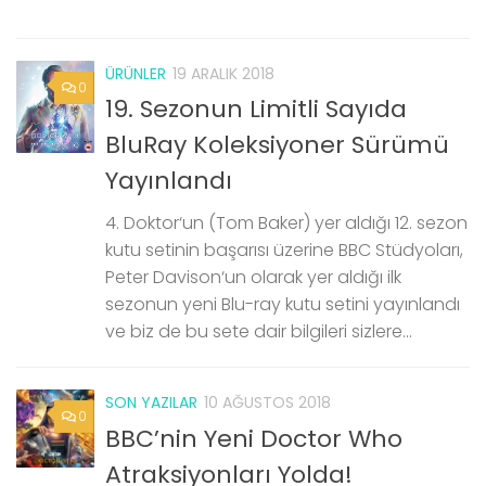
ÜRÜNLER
19 ARALIK 2018
0
19. Sezonun Limitli Sayıda
BluRay Koleksiyoner Sürümü
Yayınlandı
4. Doktor‘un (Tom Baker) yer aldığı 12. sezon
kutu setinin başarısı üzerine BBC Stüdyoları,
Peter Davison‘un olarak yer aldığı ilk
sezonun yeni Blu-ray kutu setini yayınlandı
ve biz de bu sete dair bilgileri sizlere...
SON YAZILAR
10 AĞUSTOS 2018
0
BBC’nin Yeni Doctor Who
Atraksiyonları Yolda!