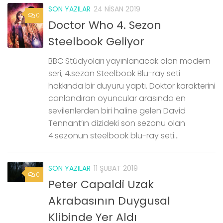
SON YAZILAR
24 NISAN 2019
0
Doctor Who 4. Sezon
Steelbook Geliyor
BBC Stüdyoları yayınlanacak olan modern
seri, 4.sezon Steelbook Blu-ray seti
hakkında bir duyuru yaptı. Doktor karakterini
canlandıran oyuncular arasında en
sevilenlerden biri haline gelen David
Tennant‘ın dizideki son sezonu olan
4.sezonun steelbook blu-ray seti...
SON YAZILAR
11 ŞUBAT 2019
0
Peter Capaldi Uzak
Akrabasının Duygusal
Klibinde Yer Aldı