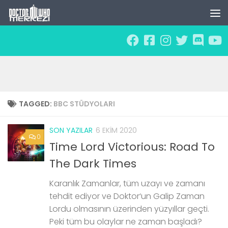
Skip to content
TAGGED:
BBC STÜDYOLARI
SON YAZILAR
6 EKIM 2020
0
Time Lord Victorious: Road To
The Dark Times
Karanlık Zamanlar, tüm uzayı ve zamanı
tehdit ediyor ve Doktor‘un Galip Zaman
Lordu olmasının üzerinden yüzyıllar geçti.
Peki tüm bu olaylar ne zaman başladı?