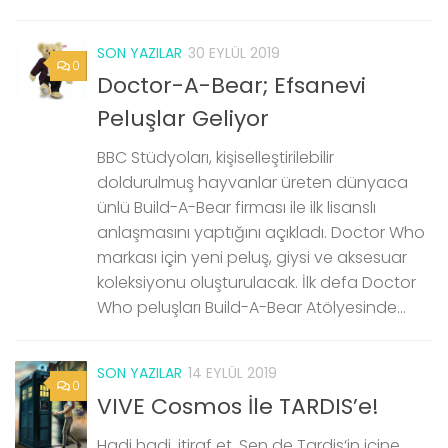
SON YAZILAR
30 EYLÜL 2019
0
Doctor-A-Bear; Efsanevi
Peluşlar Geliyor
BBC Stüdyoları, kişiselleştirilebilir
doldurulmuş hayvanlar üreten dünyaca
ünlü Build-A-Bear firması ile ilk lisanslı
anlaşmasını yaptığını açıkladı. Doctor Who
markası için yeni peluş, giysi ve aksesuar
koleksiyonu oluşturulacak. İlk defa Doctor
Who peluşları Build-A-Bear Atölyesinde...
SON YAZILAR
14 EYLÜL 2019
0
VIVE Cosmos İle TARDIS’e!
Hadi hadi, itiraf et. Sen de Tardis‘in içine