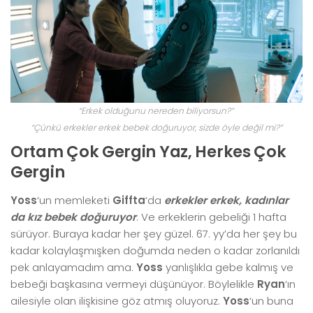
“Erkek olduğunu nereden biliyorsun?”
“Çünkü erkekler erkek bebek doğuruyor, sizde öyle değil mi?”
Ortam Çok Gergin Yaz, Herkes Çok
Gergin
Yoss
‘un memleketi
Giffta
‘da
erkekler erkek, kadınlar
da kız bebek doğuruyor
. Ve erkeklerin gebeliği 1 hafta
sürüyor. Buraya kadar her şey güzel. 67. yy’da her şey bu
kadar kolaylaşmışken doğumda neden o kadar zorlanıldı
pek anlayamadım ama.
Yoss
yanlışlıkla gebe kalmış ve
bebeği başkasına vermeyi düşünüyor. Böylelikle
Ryan
‘ın
ailesiyle olan ilişkisine göz atmış oluyoruz.
Yoss
‘un buna