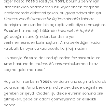
diğer hasta
Yoss
‘a rastlıyor.
Yoss
, bölümü benim için
izlenebilir kılan nedenlerden biri. Aylar önceki fragman
incelememde dikkatimi çeken, bu
gebe adam
olmuştu.
Umarım kendisi sadece bir figüran olmakla kalmaz
demiştim, en azından birkaç replik verilir diye ummuştum.
Yoss
‘un bulunacağı bölümde
kalabalık bir topluluk
göreceğimi sandığımdan, kendisine yer
verilmemesinden korkmuştum. Ama beklediğim kadar
kalabalık bir oyuncu kadrosuyla karşılaşmadım.
Dolayısıyla
Yoss
‘ta da umduğumdan fazlasını buldum.
Ama hastanede
sadece iki hastanın
bulunması biraz
saçma geldi maalesef.
Hayranların bir kısmı
Yoss
‘u ve durumunu saçmalık olarak
adlandırmış. Ama bence şimdiye dek dizide değinilmesi
gereken bir şeydi. Cidden, şu dizide evrenin sonuna bile
gitmişken, gebe bir adam görmeyişimiz, bir eksiklikti
bence.