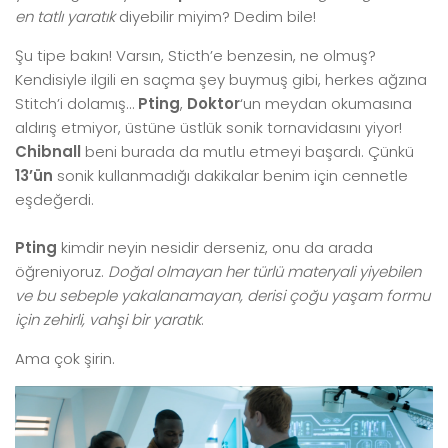
en tatlı yaratık
diyebilir miyim? Dedim bile!
Şu tipe bakın! Varsın, Sticth’e benzesin, ne olmuş?
Kendisiyle ilgili en saçma şey buymuş gibi, herkes ağzına
Stitch’i dolamış…
Pting
,
Doktor
‘un meydan okumasına
aldırış etmiyor, üstüne üstlük sonik tornavidasını yiyor!
Chibnall
beni burada da mutlu etmeyi başardı. Çünkü
13’ün
sonik kullanmadığı dakikalar benim için cennetle
eşdeğerdi.
Pting
kimdir neyin nesidir derseniz, onu da arada
öğreniyoruz.
Doğal olmayan her türlü materyali yiyebilen
ve bu sebeple yakalanamayan, derisi çoğu yaşam formu
için zehirli, vahşi bir yaratık
.
Ama çok şirin.