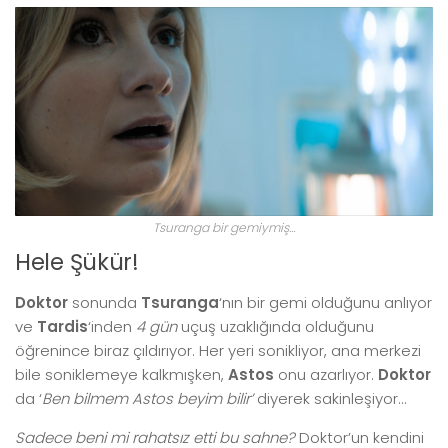
Tsuranga bir gemiymiş…
Hele Şükür!
Doktor
sonunda
Tsuranga
‘nın bir gemi olduğunu anlıyor
ve
Tardis
‘inden
4 gün
uçuş uzaklığında olduğunu
öğrenince biraz çıldırıyor. Her yeri sonikliyor, ana merkezi
bile soniklemeye kalkmışken,
Astos
onu azarlıyor.
Doktor
da ‘
Ben bilmem Astos beyim bilir’
diyerek sakinleşiyor…
Sadece beni mi rahatsız etti bu sahne?
Doktor’un kendini