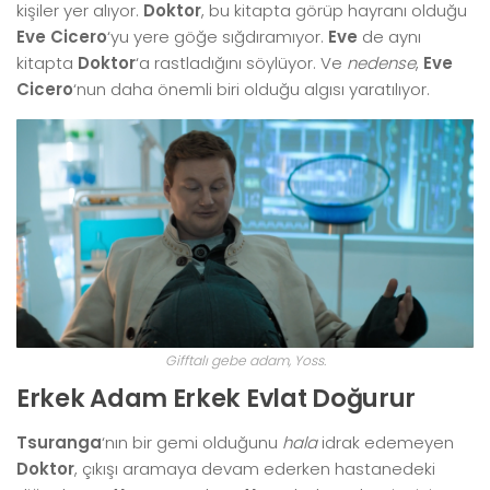
kişiler yer alıyor.
Doktor
, bu kitapta görüp hayranı olduğu
Eve Cicero
‘yu yere göğe sığdıramıyor.
Eve
de aynı
kitapta
Doktor
‘a rastladığını söylüyor. Ve
nedense
,
Eve
Cicero
‘nun daha önemli biri olduğu algısı yaratılıyor.
Gifftalı gebe adam, Yoss.
Erkek Adam Erkek Evlat Doğurur
Tsuranga
‘nın bir gemi olduğunu
hala
idrak edemeyen
Doktor
, çıkışı aramaya devam ederken hastanedeki