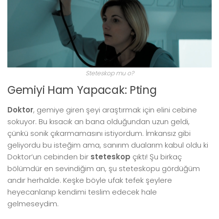
Steteskop mu o?
Gemiyi Ham Yapacak: Pting
Doktor
, gemiye giren şeyi araştırmak için elini cebine
sokuyor. Bu kısacık an bana olduğundan uzun geldi,
çünkü sonik çıkarmamasını istiyordum. İmkansız gibi
geliyordu bu isteğim ama, sanırım dualarım kabul oldu ki
Doktor’un cebinden bir
steteskop
çıktı! Şu birkaç
bölümdür en sevindiğim an, şu steteskopu gördüğüm
andır herhalde. Keşke böyle ufak tefek şeylere
heyecanlanıp kendimi teslim edecek hale
gelmeseydim.