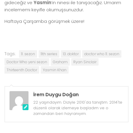
gideceğiz ve
Yasmin
‘in ninesi ile tanışacağız. Umarım
incelememi keyifle okumuşsunuzdur.
Haftaya Çarşamba görüşmek üzere!
Tags:
11. sezon
11th series
13. doktor
doctor who 11. sezon
Doctor Who yeni sezon
Graham
Ryan Sinclair
Thirteenth Doctor
Yasmin Khan
İrem Duygu Doğan
22 yaşındayım. Diziyle 2010'da tanıştım. 2014'te
düzenli olarak izlemeye başladım ve o
zamandan beri hayranıyım.