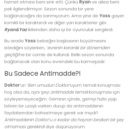
hizmet etmesi beni sinir etti. Çünkü
Ryan
ve ailesi beni
pek ilgilendirmiyor. Sezon sonunda bir yere
bağlanacağını da sanmıyorum. Ama yine de
Yoss
gayet
komikli bir karakterdi ve diğer yan karakterler gibi
Ryan&Yaz
ikilisinden daha iyi bir oyunculuk sergiledi.
Bu arada
Yoss
bebeğini başkasının büyütmesini
istediğini söylerken, ‘
evrenin karanlık bir dönemden
geçtiği’
ne bir cümle de kullandı. Belki sezon sonunda
bağlanacak olan konu evrendeki bu karmaşadır.
Bu Sadece Antimadde?!
Doktor
‘un ‘
Ben umudun Doktor’
uyum temalı konuşması
hoş olsa da, aynı şeyi
antimadde temalı
konuşması için
söyleyemeyeceğim. Geminin içinde, gemiyi hızla yiyip
bitiren bir uzaylı varken durup da antimaddenin
faydalarından bahsetmeye gerek var mıydı?
Antimaddenin Doktor’u o kadar da hayran bırakan bir şey
olmaması gerekirdi
diye düşünüyorum.