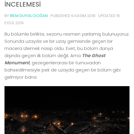
İNCELEMESİ
BY
İREM DUYGU DOĞAN
· PUBLISHED
6 KASIM 2018
· UPDATED
16
EYLÜL 2019
Bu bölümle birlikte, sezonu resmen yarılamış bulunuyoruz.
Sonunda uzayda ve bir uzay gemisinde geçen bir
macera izlemek nasip oldu. Evet, bu bölüm dünya
dışında geçen ilk bölüm değil. Ama
The Ghost
Monument
, gezegenlerarası bir turnuvadan
bahsedilmesiyle pek de uzayda geçen bir bölüm gibi
gelmiyor bana.