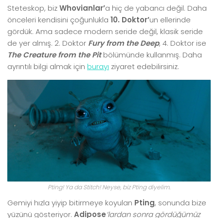
Steteskop, biz
Whovianlar’
a hiç de yabancı değil. Daha
önceleri kendisini çoğunlukla
10. Doktor’
un ellerinde
gördük. Ama sadece modern seride değil, klasik seride
de yer almış. 2. Doktor
Fury from the Deep
, 4. Doktor ise
The Creature from the Pit
bölümünde kullanmış. Daha
ayrıntılı bilgi almak için
burayı
ziyaret edebilirsiniz.
Pting! Ya da Stitch! Neyse, biz Pting diyelim.
Gemiyi hızla yiyip bitirmeye koyulan
Pting
, sonunda bize
yüzünü gösteriyor.
Adipose
‘lardan sonra gördüğümüz