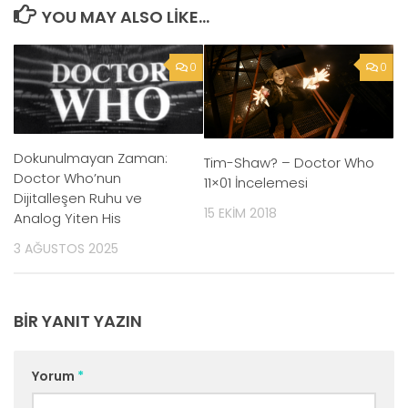
YOU MAY ALSO LIKE...
0
0
Dokunulmayan Zaman:
Tim-Shaw? – Doctor Who
Doctor Who’nun
11×01 İncelemesi
Dijitalleşen Ruhu ve
15 EKIM 2018
Analog Yiten His
3 AĞUSTOS 2025
BIR YANIT YAZIN
Yorum
*