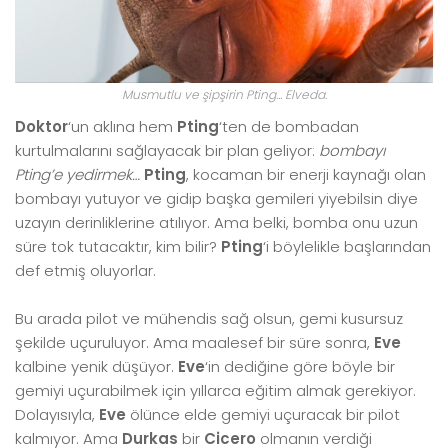
Musmutlu ve şipşirin Pting… Elveda.
Doktor
‘un aklına hem
Pting
‘ten de bombadan
kurtulmalarını sağlayacak bir plan geliyor:
bombayı
Pting’e yedirmek…
Pting
, kocaman bir enerji kaynağı olan
bombayı yutuyor ve gidip başka gemileri yiyebilsin diye
uzayın derinliklerine atılıyor. Ama belki, bomba onu uzun
süre tok tutacaktır, kim bilir?
Pting
‘i böylelikle başlarından
def etmiş oluyorlar.
Bu arada pilot ve mühendis sağ olsun, gemi kusursuz
şekilde uçuruluyor. Ama maalesef bir süre sonra,
Eve
kalbine yenik düşüyor.
Eve
‘in dediğine göre böyle bir
gemiyi uçurabilmek için yıllarca eğitim almak gerekiyor.
Dolayısıyla,
Eve
ölünce elde gemiyi uçuracak bir pilot
kalmıyor. Ama
Durkas
bir
Cicero
olmanın verdiği