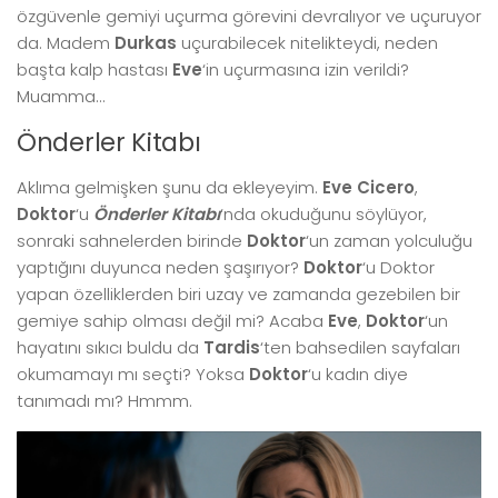
özgüvenle gemiyi uçurma görevini devralıyor ve uçuruyor
da. Madem
Durkas
uçurabilecek nitelikteydi, neden
başta kalp hastası
Eve
‘in uçurmasına izin verildi?
Muamma…
Önderler Kitabı
Aklıma gelmişken şunu da ekleyeyim.
Eve Cicero
,
Doktor
‘u
Önderler Kitabı
‘nda okuduğunu söylüyor,
sonraki sahnelerden birinde
Doktor
‘un zaman yolculuğu
yaptığını duyunca neden şaşırıyor?
Doktor
‘u Doktor
yapan özelliklerden biri uzay ve zamanda gezebilen bir
gemiye sahip olması değil mi? Acaba
Eve
,
Doktor
‘un
hayatını sıkıcı buldu da
Tardis
‘ten bahsedilen sayfaları
okumamayı mı seçti? Yoksa
Doktor
‘u kadın diye
tanımadı mı? Hmmm.