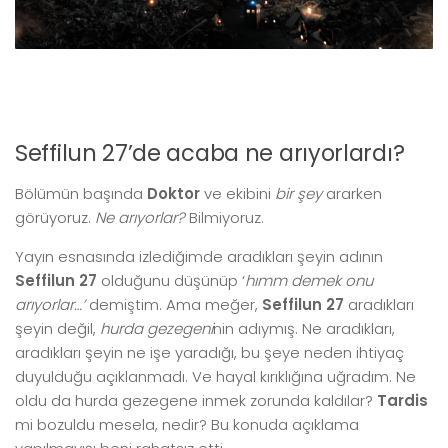
Seffilun 27’de acaba ne arıyorlardı?
Bölümün başında
Doktor
ve ekibini
bir şey
ararken
görüyoruz.
Ne arıyorlar?
Bilmiyoruz.
Yayın esnasında izlediğimde aradıkları şeyin adının
Seffilun 27
olduğunu düşünüp ‘
hımm demek onu
arıyorlar…’
demiştim. Ama meğer,
Seffilun 27
aradıkları
şeyin değil,
hurda gezegeni
nin adıymış. Ne aradıkları,
aradıkları şeyin ne işe yaradığı, bu şeye neden ihtiyaç
duyulduğu açıklanmadı. Ve hayal kırıklığına uğradım. Ne
oldu da hurda gezegene inmek zorunda kaldılar?
Tardis
mi bozuldu mesela, nedir? Bu konuda açıklama