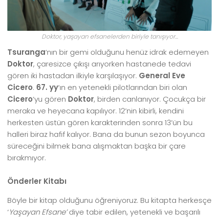
Doktor, yaşayan efsanelerden biriyle tanışıyor…
Tsuranga
‘nın bir gemi olduğunu henüz idrak edemeyen
Doktor
, çaresizce çıkışı arıyorken hastanede tedavi
gören iki hastadan ilkiyle karşılaşıyor.
General Eve
Cicero
.
67. yy
‘ın en yetenekli pilotlarından biri olan
Cicero
‘yu gören
Doktor
, birden canlanıyor. Çocukça bir
meraka ve heyecana kapılıyor. 12’nin kibirli, kendini
herkesten üstün gören karakterinden sonra 13’ün bu
halleri biraz hafif kalıyor. Bana da bunun sezon boyunca
süreceğini bilmek bana alışmaktan başka bir çare
bırakmıyor.
Önderler Kitabı
Böyle bir kitap olduğunu öğreniyoruz. Bu kitapta herkesçe
‘
Yaşayan Efsane’
diye tabir edilen, yetenekli ve başarılı