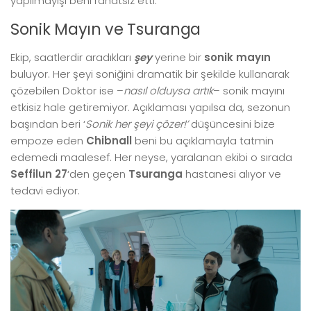
yapılmayışı beni rahatsız etti.
Sonik Mayın ve Tsuranga
Ekip, saatlerdir aradıkları
şey
yerine bir
sonik mayın
buluyor. Her şeyi soniğini dramatik bir şekilde kullanarak
çözebilen Doktor ise –
nasıl olduysa artık
– sonik mayını
etkisiz hale getiremiyor. Açıklaması yapılsa da, sezonun
başından beri ‘
Sonik her şeyi çözer!’
düşüncesini bize
empoze eden
Chibnall
beni bu açıklamayla tatmin
edemedi maalesef. Her neyse, yaralanan ekibi o sırada
Seffilun 27
‘den geçen
Tsuranga
hastanesi alıyor ve
tedavi ediyor.