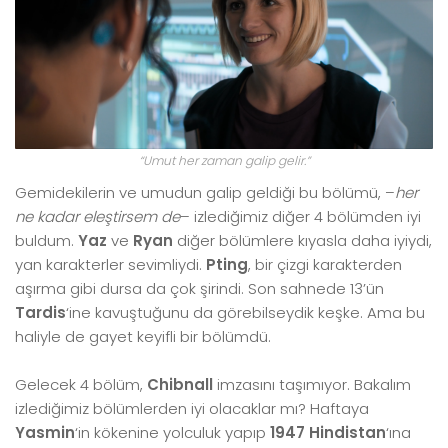
“Umut her zaman galip gelir.”
Gemidekilerin ve umudun galip geldiği bu bölümü, –
her
ne kadar eleştirsem de
– izlediğimiz diğer 4 bölümden iyi
buldum.
Yaz
ve
Ryan
diğer bölümlere kıyasla daha iyiydi,
yan karakterler sevimliydi.
Pting
, bir çizgi karakterden
aşırma gibi dursa da çok şirindi. Son sahnede 13’ün
Tardis
‘ine kavuştuğunu da görebilseydik keşke. Ama bu
haliyle de gayet keyifli bir bölümdü.
Gelecek 4 bölüm,
Chibnall
imzasını taşımıyor. Bakalım
izlediğimiz bölümlerden iyi olacaklar mı? Haftaya
Yasmin
‘in kökenine yolculuk yapıp
1947 Hindistan
‘ına