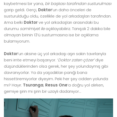
kaybetmesi bir yana,
bir başkası tarafından susturulması
garip geldi. Gerçi,
Doktor
‘un daha önceleri de
susturulduğu oldu, özellikle de yol arkadaşları tarafından.
Ama belki
Doktor
ve yol arkadaşları arasındaki bu
durumu
samimiyet ile
açıklayabiliriz. Tanışalı 2 dakika bile
olmayan birinin 13’ü susturmasına ise bir açıklama
bulamıyorum.
Doktor
‘un aksine üç yol arkadaşı aşırı sakin tavırlarıyla
beni irrite etmeyi başarıyor. ‘
Doktor zaten çözer’
diye
düşündüklerinden olsa gerek, her şey yolundaymış gibi
davranıyorlar. Ya da yaşadıkları paniği bana
hissettiremiyorlar diyeyim. Peki her şey cidden yolunda
mı? Hayır.
Tsuranga
,
Resus One
‘a doğru yol alırken,
gemiye şirin mi şirin bir uzaylı dadanıyor…