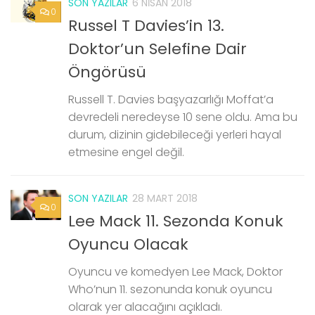
SON YAZILAR
6 NISAN 2018
0
Russel T Davies’in 13.
Doktor’un Selefine Dair
Öngörüsü
Russell T. Davies başyazarlığı Moffat’a
devredeli neredeyse 10 sene oldu. Ama bu
durum, dizinin gidebileceği yerleri hayal
etmesine engel değil.
SON YAZILAR
28 MART 2018
0
Lee Mack 11. Sezonda Konuk
Oyuncu Olacak
Oyuncu ve komedyen Lee Mack, Doktor
Who’nun 11. sezonunda konuk oyuncu
olarak yer alacağını açıkladı.