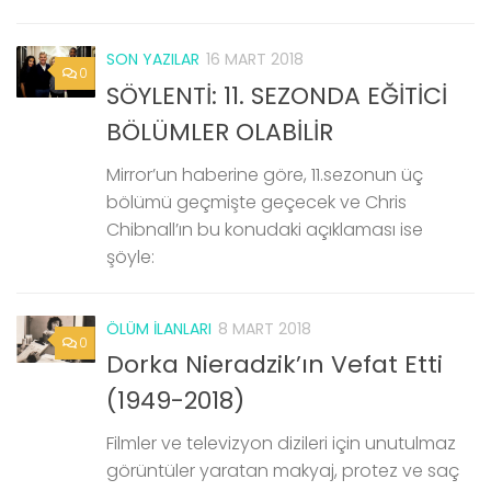
SON YAZILAR
16 MART 2018
0
SÖYLENTİ: 11. SEZONDA EĞİTİCİ
BÖLÜMLER OLABİLİR
Mirror’un haberine göre, 11.sezonun üç
bölümü geçmişte geçecek ve Chris
Chibnall’ın bu konudaki açıklaması ise
şöyle:
ÖLÜM İLANLARI
8 MART 2018
0
Dorka Nieradzik’ın Vefat Etti
(1949-2018)
Filmler ve televizyon dizileri için unutulmaz
görüntüler yaratan makyaj, protez ve saç