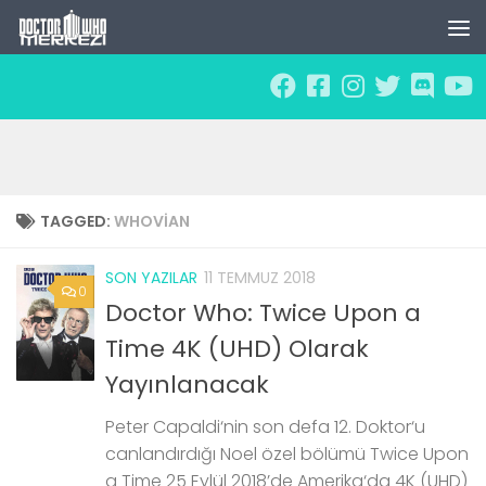
Skip to content
TAGGED:
WHOVIAN
SON YAZILAR
11 TEMMUZ 2018
0
Doctor Who: Twice Upon a
Time 4K (UHD) Olarak
Yayınlanacak
Peter Capaldi‘nin son defa 12. Doktor‘u
canlandırdığı Noel özel bölümü Twice Upon
a Time 25 Eylül 2018’de Amerika‘da 4K (UHD)