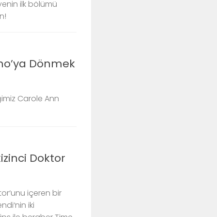
yenin ilk bölümü
n!
Who’ya Dönmek
ğimiz Carole Ann
zinci Doktor
tor‘unu içeren bir
di‘nin iki