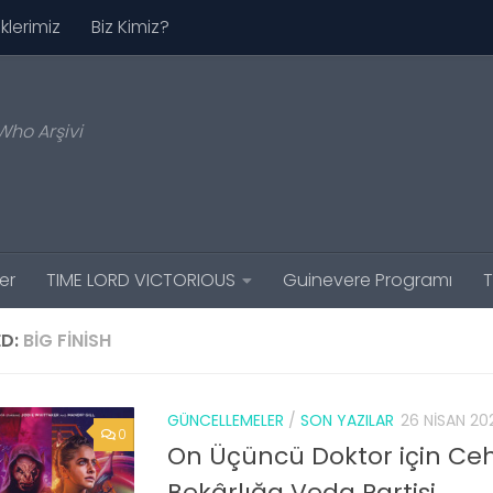
iklerimiz
Biz Kimiz?
Who Arşivi
er
TIME LORD VICTORIOUS
Guinevere Programı
T
D:
BIG FINISH
GÜNCELLEMELER
/
SON YAZILAR
26 NISAN 20
0
On Üçüncü Doktor için 
Bekârlığa Veda Partisi