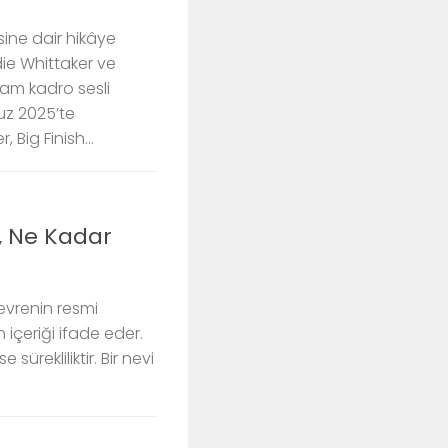
ine dair hikâye
ie Whittaker ve
 tam kadro sesli
z 2025’te
 Big Finish...
, Ne Kadar
evrenin resmi
 içeriği ifade eder.
sürekliliktir. Bir nevi