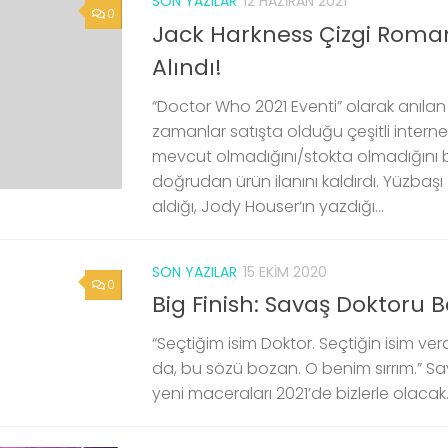
SON YAZILAR
12 HAZIRAN 2021
0
Jack Harkness Çizgi Roman
Alındı!
“Doctor Who 2021 Eventi” olarak anılan 
zamanlar satışta olduğu çeşitli internet 
mevcut olmadığını/stokta olmadığını b
doğrudan ürün ilanını kaldırdı. Yüzbaşı
aldığı, Jody Houser‘ın yazdığı...
SON YAZILAR
15 EKIM 2020
0
Big Finish: Savaş Doktoru B
“Seçtiğim isim Doktor. Seçtiğin isim verd
da, bu sözü bozan. O benim sırrım.” S
yeni maceraları 2021’de bizlerle olacak