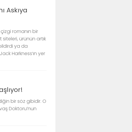
ı Askıya
çizgi romanın bir
siteleri, ürünün artık
ildirdi ya da
 Jack Harkness‘ın yer
aşlıyor!
iğin bir söz gibidir. O
avaş Doktoru’nun
.