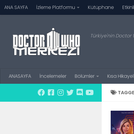
ANA SAYFA
İzleme Platformu
Kütüphane
Etkinl
Skip to content
Türkiye'nin Doctor 
ANASAYFA
İncelemeler
Bölümler
Kısa Hikayel
TAGGE