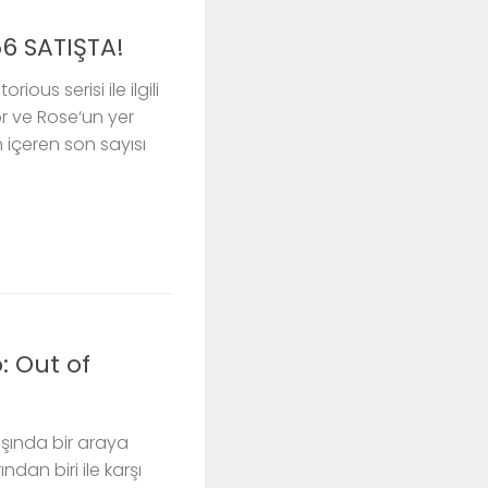
6 SATIŞTA!
ous serisi ile ilgili
or ve Rose‘un yer
an içeren son sayısı
: Out of
ışında bir araya
dan biri ile karşı