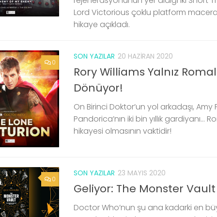
rejenerasyonunun yer aldığı iki Short T
Lord Victorious çoklu platform macer
hikaye açıkladı.
SON YAZILAR
20 HAZIRAN 2020
0
Rory Williams Yalnız Romal
Dönüyor!
On Birinci Doktor’un yol arkadaşı, Amy
Pandorica’nın iki bin yıllık gardiyanı… Ro
hikayesi olmasının vaktidir!
SON YAZILAR
23 MAYIS 2020
0
Geliyor: The Monster Vault
Doctor Who’nun şu ana kadarki en bü