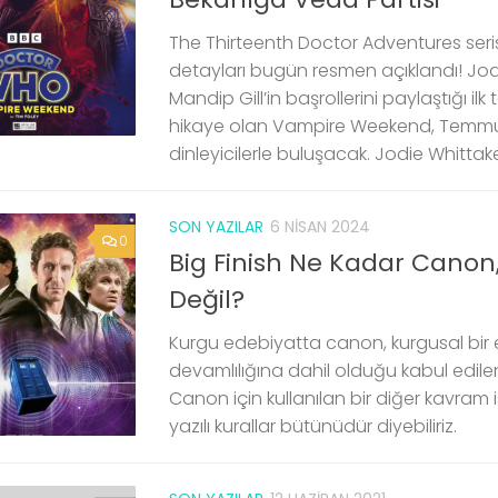
The Thirteenth Doctor Adventures seris
detayları bugün resmen açıklandı! Jod
Mandip Gill’in başrollerini paylaştığı ilk
hikaye olan Vampire Weekend, Temmu
dinleyicilerle buluşacak. Jodie Whittaker,
SON YAZILAR
6 NISAN 2024
0
Big Finish Ne Kadar Canon
Değil?
Kurgu edebiyatta canon, kurgusal bir 
devamlılığına dahil olduğu kabul edilen
Canon için kullanılan bir diğer kavram ise 
yazılı kurallar bütünüdür diyebiliriz.