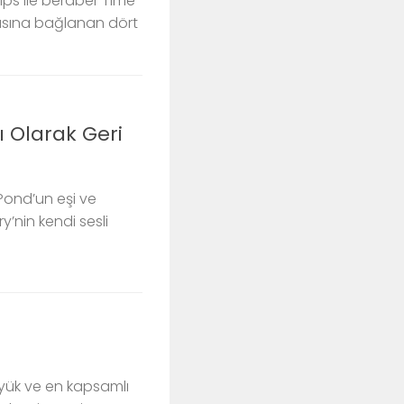
rips ile beraber Time
asına bağlanan dört
ı Olarak Geri
 Pond’un eşi ve
ry’nin kendi sesli
yük ve en kapsamlı