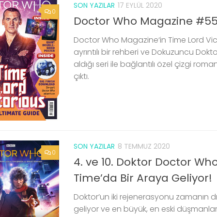
SON YAZILAR
17 EYLÜL 2020
0
Doctor Who Magazine #55
Doctor Who Magazine‘in Time Lord Victori
ayrıntılı bir rehberi ve Dokuzuncu Dokt
aldığı seri ile bağlantılı özel çizgi rom
çıktı.
SON YAZILAR
8 TEMMUZ 2020
0
4. ve 10. Doktor Doctor Who
Time’da Bir Araya Geliyor!
Doktor’un iki rejenerasyonu zamanın d
geliyor ve en büyük, en eski düşmanların