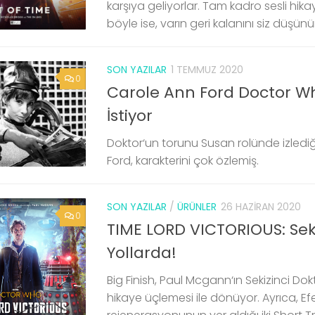
karşıya geliyorlar. Tam kadro sesli hika
böyle ise, varın geri kalanını siz düşünü
SON YAZILAR
1 TEMMUZ 2020
0
Carole Ann Ford Doctor 
İstiyor
Doktor‘un torunu Susan rolünde izledi
Ford, karakterini çok özlemiş.
SON YAZILAR
/
ÜRÜNLER
26 HAZIRAN 2020
0
TIME LORD VICTORIOUS: Seki
Yollarda!
Big Finish, Paul Mcgann‘ın Sekizinci Dok
hikaye üçlemesi ile dönüyor. Ayrıca, Efen